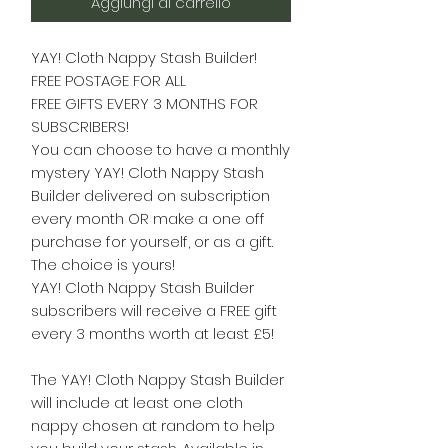
Aggiungi al carrello
YAY! Cloth Nappy Stash Builder!
FREE POSTAGE FOR ALL
FREE GIFTS EVERY 3 MONTHS FOR
SUBSCRIBERS!
You can choose to have a monthly
mystery YAY! Cloth Nappy Stash
Builder delivered on subscription
every month OR make a one off
purchase for yourself, or as a gift.
The choice is yours!
YAY! Cloth Nappy Stash Builder
subscribers will receive a FREE gift
every 3 months worth at least £5!
The YAY! Cloth Nappy Stash Builder
will include at least one cloth
nappy chosen at random to help