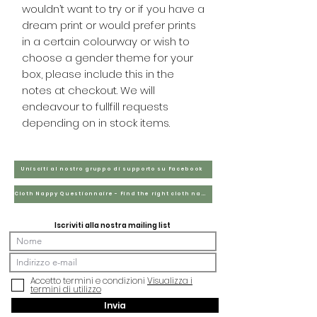
wouldn’t want to try or if you have a
dream print or would prefer prints
in a certain colourway or wish to
choose a gender theme for your
box, please include this in the
notes at checkout. We will
endeavour to fullfill requests
depending on in stock items.
Unisciti al nostro gruppo di supporto su Facebook
Cloth Nappy Questionnaire - Find the right cloth nappies for you
Iscriviti alla nostra mailing list
Accetto termini e condizioni
Visualizza i
termini di utilizzo
Invia