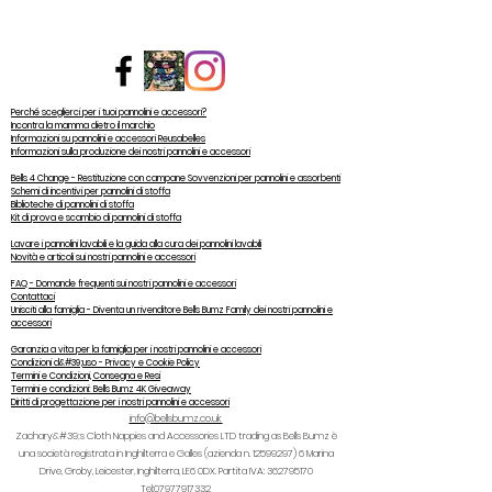
Perché sceglierci per i tuoi pannolini e accessori?
Incontra la mamma dietro il marchio
Informazioni su pannolini e accessori Reusabelles
Informazioni sulla produzione dei nostri pannolini e accessori
Bells 4 Change - Restituzione con campane Sovvenzioni per pannolini e assorbenti
Schemi di incentivi per pannolini di stoffa
Biblioteche di pannolini di stoffa
Kit di prova e scambio di pannolini di stoffa
Lavare i pannolini lavabili e la guida alla cura dei pannolini lavabili
Novità e articoli sui nostri pannolini e accessori
FAQ - Domande frequenti sui nostri pannolini e accessori
Contattaci
Unisciti alla famiglia - Diventa un rivenditore Bells Bumz Family dei nostri pannolini e
accessori
Garanzia a vita per la famiglia per i nostri pannolini e accessori
Condizioni d&#39;uso - Privacy e Cookie Policy
Termini e Condizioni, Consegna e Resi
Termini e condizioni: Bells Bumz 4K Giveaway
Diritti di progettazione per i nostri pannolini e accessori
info@bellsbumz.co.uk
Zachary&#39;s Cloth Nappies and Accessories LTD trading as Bells Bumz è
una società registrata in Inghilterra e Galles (azienda n.
12599297) 6
Marina
Drive, Groby, Leicester, Inghilterra, LE6 0DX. Partita IVA:
362795170
Tel:
07977917332