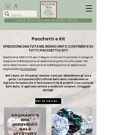
SHOP BEST SELLING MYSTERY BOXES
Pacchetti e Kit
SPEDIZIONE GRATUITA NEL REGNO UNITO CONTINENTE SU
TUTTI I PACCHETTI E I KIT!
Spedizione GRATUITA per il Regno Unito continentale. Si prega di
scegliere l&#39;opzione di spedizione gratuita alla cassa. Per
altre destinazioni, selezionare l&#39;opzione di spedizione
applicabile o
Contattaci
.
Bells Bumz 4K Giveaway! Semina i semi per abbandonare gli usa e
getta. 1 su 5 pacchetti/kit ufficiali Bells Bumz includeranno un
biglietto fortunato che ti farà vincere £ 100 di prodotti a tua scelta da
Bells Bumz. Si applicano termini e condizioni completi. Clic
qui
per
dettagli.
Vai al carrello