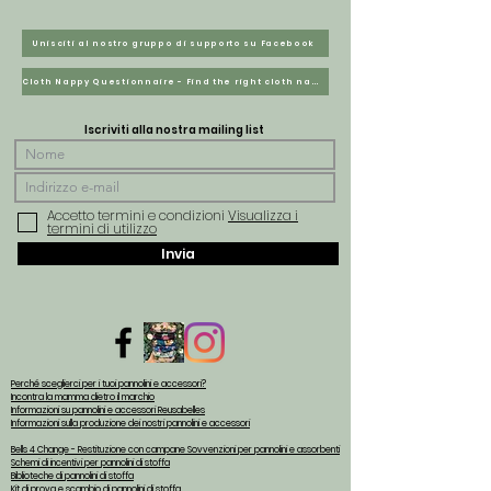
Unisciti al nostro gruppo di supporto su Facebook
Cloth Nappy Questionnaire - Find the right cloth nappies for you
Iscriviti alla nostra mailing list
Accetto termini e condizioni
Visualizza i
termini di utilizzo
Invia
Perché sceglierci per i tuoi pannolini e accessori?
Incontra la mamma dietro il marchio
Informazioni su pannolini e accessori Reusabelles
Informazioni sulla produzione dei nostri pannolini e accessori
Bells 4 Change - Restituzione con campane Sovvenzioni per pannolini e assorbenti
Schemi di incentivi per pannolini di stoffa
Biblioteche di pannolini di stoffa
Kit di prova e scambio di pannolini di stoffa