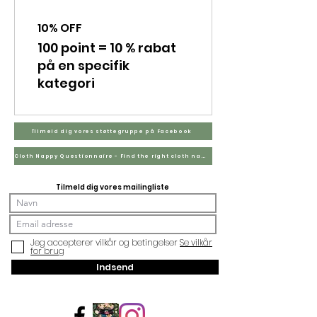
10% OFF
100 point = 10 % rabat
på en specifik
kategori
Tilmeld dig vores støttegruppe på Facebook
Cloth Nappy Questionnaire - Find the right cloth nappies for you
Tilmeld dig vores mailingliste
Jeg accepterer vilkår og betingelser
Se vilkår
for brug
Indsend