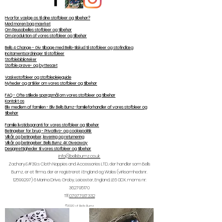
Hvorfor vælge os til dine stofbleer og tilbehør?
Mød moren bag mærket
Om Reusabelles stofbleer og tilbehør
Om produktion af vores stofbleer og tilbehør
Bells 4 Change - Giv tilbage med Bells-tilskud til stofbleer og stofindlæg
Incitamentsordninger til stofbleer
Stofblebiblioteker
Stofble prøve- og byttesæt
Vaskestofbleer og stofbleplejeguide
Nyheder og artikler om vores stofbleer og tilbehør
FAQ - Ofte stillede spørgsmål om vores stofbleer og tilbehør
Kontakt os
Bliv medlem af familien - Bliv Bells Bumz-familieforhandler af vores stofbleer og
tilbehør
Familie livstidsgaranti for vores stofbleer og tilbehør
Betingelser for brug - Privatlivs- og cookiepolitik
Vilkår og betingelser, levering og returnering
Vilkår og betingelser: Bells Bumz 4K Giveaway
Designrettigheder til vores stofbleer og tilbehør
info@bellsbumz.co.uk
Zachary&#39;s Cloth Nappies and Accessories LTD, der handler som Bells
Bumz, er et firma, der er registreret i England og Wales (virksomhedsnr.
12599297) 6
Marina Drive, Groby, Leicester, England, LE6 0DX. moms nr:
362795170
Tlf.:
07977917332
©2020 af Bells Bumz