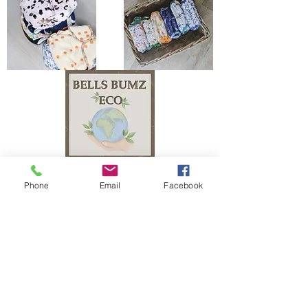
Phone
Email
Facebook
The Bells Bumz Eco Cloth Nappy / Cloth Diaper and Cloth Nappy / Cloth Diaper
Accessories range includes:
Leak free cloth nappies / cloth diapers for all shapes and sizes, chunky babies,
slim babies, skinny babies, tiny babies, bigger bums
Reusable cloth nappies / cloth diapers for newborn babies , toddlers, heavy