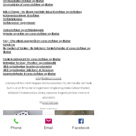
Om Reusabelles stofbleer og tilbehør
Om produktion af vores stofbleer og tilbehør
Bells 4 Change - Giv tilbage med Bells-tilskud til stofbleer og stofindlæg
Incitamentsordninger til stofbleer
Stofblebiblioteker
Stofble prøve- og byttesæt
Vaskestofbleer og stofbleplejeguide
Nyheder og artikler om vores stofbleer og tilbehør
FAQ - Ofte stillede spørgsmål om vores stofbleer og tilbehør
Kontakt os
Bliv medlem af familien - Bliv Bells Bumz-familieforhandler af vores stofbleer og
tilbehør
Familie livstidsgaranti for vores stofbleer og tilbehør
Betingelser for brug - Privatlivs- og cookiepolitik
Vilkår og betingelser, levering og returnering
Vilkår og betingelser: Bells Bumz 4K Giveaway
Designrettigheder til vores stofbleer og tilbehør
info@bellsbumz.co.uk
Zachary&#39;s Cloth Nappies and Accessories LTD, der handler som Bells
Bumz, er et firma, der er registreret i England og Wales (virksomhedsnr.
12599297) 6
Marina Drive, Groby, Leicester, England, LE6 0DX. moms nr:
362795170
Tlf.:
07977917332
©2020 af Bells Bumz
Phone
Email
Facebook