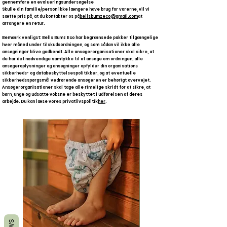
gennemføre en evalueringsundersøgelse
Skulle din familie/person ikke længere have brug for varerne, vil vi
sætte pris på, at du kontakter os på
bellsbumzeco@gmail.com
at
arrangere en retur.
Bemærk venligst: Bells Bumz Eco har begrænsede pakker tilgængelige
hver måned under tilskudsordningen, og som sådan vil ikke alle
ansøgninger blive godkendt. Alle ansøgerorganisationer skal sikre, at
de har det nødvendige samtykke til at ansøge om ordningen, alle
ansøgeroplysninger og ansøgninger opfylder din organisations
sikkerheds- og databeskyttelsespolitikker, og at eventuelle
sikkerhedsspørgsmål vedrørende ansøgeren er behørigt overvejet.
Ansøgerorganisationer skal tage alle rimelige skridt for at sikre, at
børn, unge og udsatte voksne er beskyttet i udførelsen af deres
arbejde. Du kan læse vores privatlivspolitik
her
.