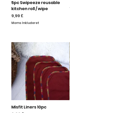
5pc Swipeeze reusable
The Period Incentive
kitchen roll / wipe
Voucher Code
Pris
Pris
9,99 £
0,00 £
Moms Inkluderet
Moms Inkluderet
Misfit Liners 10pc
MISFIT NURTURE SLICK