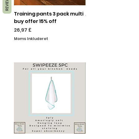
REVIEWS
Training pants 3 pack multi
All Ages FREE Vouch
buy offer 15% off
Cloth Nappy Incenti
Scheme
Pris
26,97 £
Pris
0,00 £
Moms Inkluderet
Moms Inkluderet