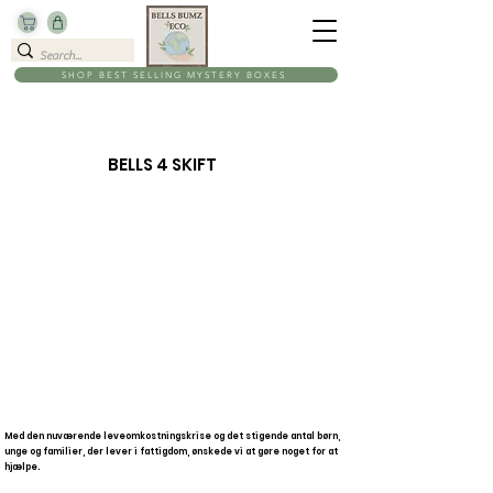
SHOP BEST SELLING MYSTERY BOXES
BELLS 4 SKIFT
Med den nuværende leveomkostningskrise og det stigende antal børn,
unge og familier, der lever i fattigdom, ønskede vi at gøre noget for at
hjælpe.