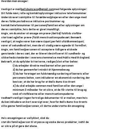
Hvordan man ansøger:
Venligst e-mail
bellsbumzeco@gmail.com
med følgende oplysninger:
Dit fulde navn, rolle og kontaktoplysninger inklusive telefonnummer
Underskrevet samtykke til forælderen/plejeren eller den unge med
deres fulde postadresse inklusive postnummer og
kontakttelefonnummer til personen/familien eller oplysninger om
deres samtykke, hvis dette er givet mundtligt.
Angiv, om du ønsker at ansøge om prøve-/deltid/ fuldtids stofble-
startsæt og/eller prøve-/fuldt menstruationspudesæt. Bemærk
venligst, at nogle varer kan være &quot;perfekt ufuldkomne&quot;
varer af sekundkvalitet, men de vil stadig være egnede til formålet.
Angiv, om familien/personen vil acceptere tidligere elskede
genstande i deres sæt, der er blevet desinficeret til sundheds- og
sikkerhedsstandarder i overensstemmelse med Public Health England.
Bekræft, at du opfylder kriterierne, rediger/slet efter behov:
1) du arbejder direkte med barnet eller personen
2) du har gennemført mindst ét hjemmebesøg
3) du har foretaget en fuldstændig vurdering af barnets eller
personens behov, som inkluderer en økonomisk vurdering, der
beviser, at de har brug for et Bells Bumz Eco Grant
4) du skal arbejde sammen med familien eller den unge i
minimum 3 måneder for at sikre, at de får støtte til brug og
vask af stofbleerne eller menstruationspuderne
Vedhæft venligst ingen fortrolige dokumenter til e-mailen, men hvis
du kan inkludere en kort oversigt over, hvorfor Bells Bumz Eco Grants
ville gavne familien/personen, vil dette understøtte din ansøgning
Hvis ansøgningen er vellykket, skal du:​
støt din familie/person til at passe og vaske deres produkter, indtil de
er sikre på at gøre det alene.