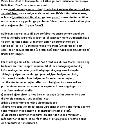
Vi har besluttet at lancere Bells 4 Change, som inkluderer vores nye
Bells Bumz Eco Grants sammen med
vores
overkommelighedsstrategi
,
Landsdækkende incitamentsordning
for stofbleer
, andre velgørende donationer (både i Storbritannien og i
udlandet),
støtte blebiblioteker
og vores
garanti
som omfatter et tilbud
om at reparere og genbruge gamle stofbleer, uanset mærke til at give
eller rejse midler til gode formål.
Bells Bumz Eco Grants vil give stofbleer og andre genanvendelige
omkostningsbesparende produkter, såsom stof-menstruationsindlæg
til dem, der har behov. Vi tilbyder enten en prøvestørrelse (3
stofbleer), deltid (10 stofbleer) eller fuldtids (20 stofbleer) sæt
og/eller en prøvestørrelse (6 stofbleer) eller fuld pakke (15 stofbleer)
under bevillingen.
For at ansøge om et Bells Bumz Eco Grant skal du bo i Storbritannien og
bede om en frontlinjeprofessionel til at lave ansøgningen for dig
(såsom din jordemoder, sundhedsplejerske, nøglemedarbejder,
tilflugtshjælper for misbrug i hjemmet, hjemløshjælper, bolig
støttemedarbejder, familiehjælper/-centermedarbejder,
familiestøttemedarbejder eller socialrådgiver) fra en anerkendt
professionel e-mailadresse. Vi accepterer kun ansøgninger fra
frontline-professionelle:
1) som arbejder direkte med børn eller unge (eller voksne, hvis det
drejer sig om menstruationsbind i stof)
2) have gennemført mindst ét hjemmebesøg
3) have foretaget en fuldstændig vurdering af børns eller unges behov
(eller voksen med hensyn til menstruationsbind i stof).
4) vil arbejde sammen med familien eller den unge i minimum 3
måneder for at sikre, at de får støtte til brug og vask af stofbleerne
eller menstruationspuderne.