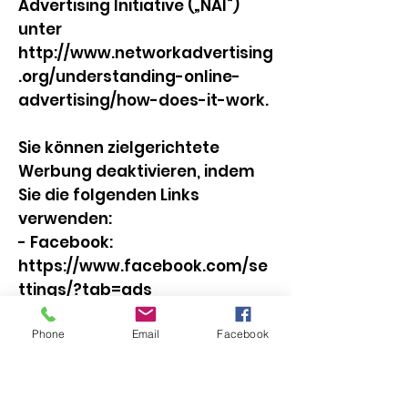
Advertising Initiative („NAI“)
unter
http://www.networkadvertising
.org/understanding-online-
advertising/how-does-it-work.
Sie können zielgerichtete
Werbung deaktivieren, indem
Sie die folgenden Links
verwenden:
- Facebook:
https://www.facebook.com/se
ttings/?tab=ads
- Google:
https://www.google.com/setti
Phone
Email
Facebook
ngs/ads/anonymous
- Bing: