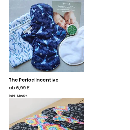
The Period Incentive
Sale-Preis
ab
6,99 £
inkl. MwSt.