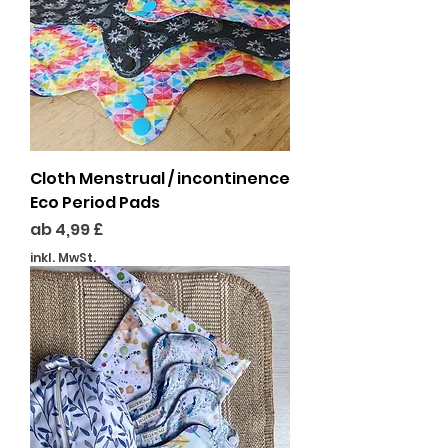
Cloth Menstrual / incontinence
Eco Period Pads
Sale-Preis
ab
4,99 £
inkl. MwSt.