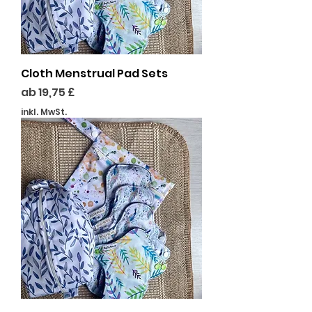
Cloth Menstrual Pad Sets
Sale-Preis
ab
19,75 £
inkl. MwSt.