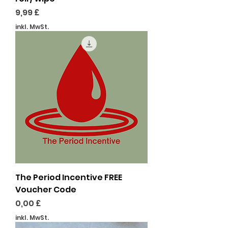
Preis
9,99 £
inkl. MwSt.
The Period Incentive FREE
Voucher Code
Preis
0,00 £
inkl. MwSt.