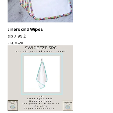
Liners and Wipes
Sale-Preis
ab
7,95 £
inkl. MwSt.