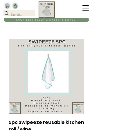
SHOP BEST SELLING MYSTERY BOXES
5pc Swipeeze reusable kitchen
roll / wipe