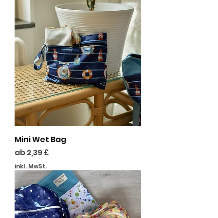
Mini Wet Bag
Sale-Preis
ab
2,39 £
inkl. MwSt.