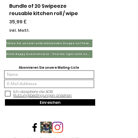
Bundle of 20 Swipeeze
reusable kitchen roll / wipe
Preis
35,99 £
inkl. MwSt.
Treten Sie unserer unterstützenden Gruppe auf Facebook bei
Cloth Nappy Questionnaire - Find the right cloth nappies for you
Abonnieren Sie unsere Mailing-Liste
Ich akzeptiere die AGB
Nutzungsbedingungen ansehen
Einreichen