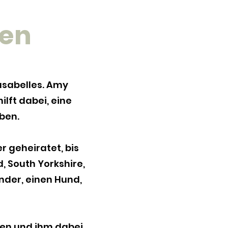
r
en
usabelles. Amy
lft dabei, eine
ben.
r geheiratet, bis
, South Yorkshire,
der, einen Hund,
lten und ihm dabei