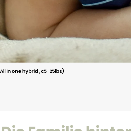
Schnellansicht
ll in one hybrid , c5-25lbs)