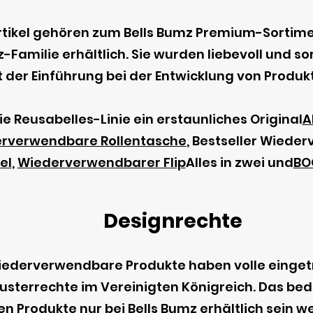
ikel gehören zum Bells Bumz Premium-Sortimen
-Familie erhältlich. Sie wurden liebevoll und s
t der Einführung bei der Entwicklung von Produkt
e Reusabelles-Linie ein erstaunliches Original
A
rverwendbare Rollentasche
, Bestseller Wied
el
,
Wiederverwendbarer Flip
Alles in zwei und
BO
Designrechte
ederverwendbare Produkte haben volle einge
errechte im Vereinigten Königreich. Das bedeu
 Produkte nur bei Bells Bumz erhältlich sein w