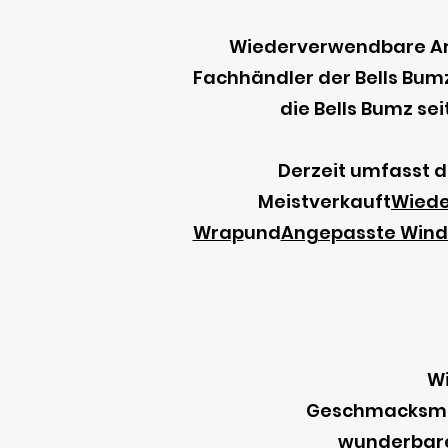
Wiederverwendbare Art
Fachhändler der Bells Bumz
die Bells Bumz sei
Derzeit umfasst di
Meistverkauft
Wiede
Wrap
und
Angepasste Wind
Wi
Geschmacksmust
wunderbaren