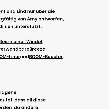
t und sind nur über die
orgfältig von Amy entworfen,
linien unterstützt.
lles in einer Windel
,
erverwendbare
Breeze-
OM-Liner
und
BOOM-Booster
.
tragene
tet, dass all diese
erden, da andere