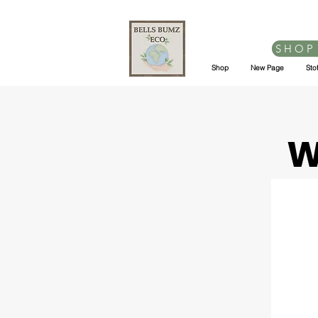
SHOP
Shop
New Page
Sto
W