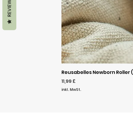
REVIEWS
Reusabelles Newborn Roller (A
Preis
11,99 £
inkl. MwSt.