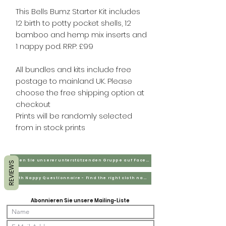
This Bells Bumz Starter Kit includes
12 birth to potty pocket shells, 12
bamboo and hemp mix inserts and
1 nappy pod. RRP: £99
All bundles and kits include free
postage to mainland UK. Please
choose the free shipping option at
checkout
Prints will be randomly selected
from in stock prints
Treten Sie unserer unterstützenden Gruppe auf Facebook bei
REVIEWS
Cloth Nappy Questionnaire - Find the right cloth nappies for you
Abonnieren Sie unsere Mailing-Liste