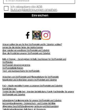
Ich akzeptiere die AGB
Nutzungsbedingungen ansehen
Einreichen
Warum sollten Sie uns für Ihre Stoffwindeln und Ihr Zubehör wählen?
Lernen Sie die Mutter hinter der Marke kennen
Über wiederverwendbare Stoffwindeln und Zubehör
Über die Produktion unserer Stoffwindeln und Zubehör
Bells 4 Change - Zurückgeben mit Bells Zuschüssen für Stoffwindeln und
Stoffbinden
Stoffwindel-Anreizprogramme
Stoffwindelbibliotheken
Test- und Austauschsets für Stoffwindeln
Waschen von Stoffwindeln und Pflegeanleitung für Stoffwindeln
Neuigkeiten und Artikel über unsere Stoffwindeln und Zubehör
FAQ - Häufig gestellte Fragen zu unseren Stoffwindeln und Zubehör
Kontaktiere uns
Treten Sie der Familie bei - Werden Sie Bells Bumz Family Fachhändler für unsere
Stoffwindeln und Zubehör
Lebenslange Familiengarantie für unsere Stoffwindeln und Zubehör
Nutzungsbedingungen - Datenschutz- und Cookie-Richtlinie
Allgemeine Geschäftsbedingungen, Lieferung und Rücksendung
Teilnahmebedingungen: Bells Bumz 4K Giveaway