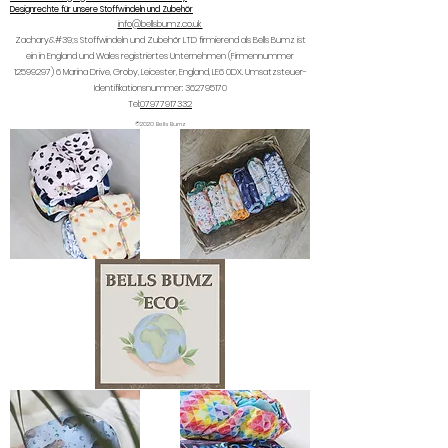
Designrechte für unsere Stoffwindeln und Zubehör
info@bellsbumz.co.uk
Zachary&#39;s Stoffwindeln und Zubehör LTD firmierend als Bells Bumz ist
ein in England und Wales registriertes Unternehmen (Firmennummer
12599297) 6
Marina Drive, Groby, Leicester, England, LE6 0DX. Umsatzsteuer-
Identifikationsnummer:
362795170
Tel:
07977917332
©2020 Bells Bumz