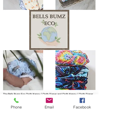
The Bells Bumz Eco Cloth Nappy / Cloth Diaper and Cloth Nappy / Cloth Diaper
Accessories range includes:
Leak free cloth nappies / cloth diapers for all shapes and sizes, chunky babies,
Phone
Email
Facebook
slim babies, skinny babies, tiny babies, bigger bums
Reusable cloth nappies / cloth diapers for newborn babies , toddlers, heavy
wetters, overnight and bedtime nappies, washable nappies and products for
parents and babies. Our newborn pocket modern cloth nappies are velcro modern
cloth nappies with hook and loop cloth diapers / cloth nappy fastening at the
waist and our newborn cloth nappy wraps and birth to potty one size fits most
size cloth nappies / cloth diapers have popper fastening at the waist. Our cloth