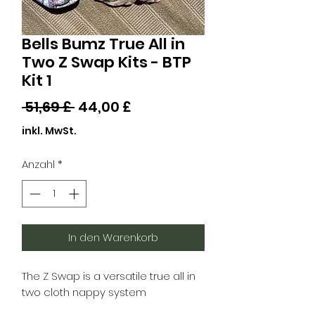
Bells Bumz True All in
Two Z Swap Kits - BTP
Kit 1
Standardpreis
Sale-
 51,69 £ 
44,00 £
Preis
inkl. MwSt.
Anzahl
*
In den Warenkorb
The Z Swap is a versatile true all in
two cloth nappy system