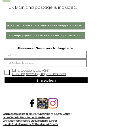
UK Mainland postage is included.
Treten Sie unserer unterstützenden Gruppe auf Facebook bei
Cloth Nappy Questionnaire - Find the right cloth nappies for you
Abonnieren Sie unsere Mailing-Liste
Ich akzeptiere die AGB
Nutzungsbedingungen ansehen
Einreichen
Warum sollten Sie uns für Ihre Stoffwindeln und Ihr Zubehör wählen?
Lernen Sie die Mutter hinter der Marke kennen
Über wiederverwendbare Stoffwindeln und Zubehör
Über die Produktion unserer Stoffwindeln und Zubehör