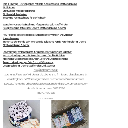
Bells 4 Change - Zurückgeben mit Bells Zuschüssen für Stoffwindeln und
Stoffbinden
Stoffwindel-Anreizprogramme
Stoffwindelbibliotheken
Test- und Austauschsets für Stoffwindeln
Waschen von Stoffwindeln und Pflegeanleitung für Stoffwindeln
Neuigkeiten und Artikel über unsere Stoffwindeln und Zubehör
FAQ - Häufig gestellte Fragen zu unseren Stoffwindeln und Zubehör
Kontaktiere uns
Treten Sie der Familie bei - Werden Sie Bells Bumz Family Fachhändler für unsere
Stoffwindeln und Zubehör
Lebenslange Familiengarantie für unsere Stoffwindeln und Zubehör
Nutzungsbedingungen - Datenschutz- und Cookie-Richtlinie
Allgemeine Geschäftsbedingungen, Lieferung und Rücksendung
Teilnahmebedingungen: Bells Bumz 4K Giveaway
Designrechte für unsere Stoffwindeln und Zubehör
info@bellsbumz.co.uk
Zachary&#39;s Stoffwindeln und Zubehör LTD firmierend als Bells Bumz ist
ein in England und Wales registriertes Unternehmen (Firmennummer
12599297) 6
Marina Drive, Groby, Leicester, England, LE6 0DX. Umsatzsteuer-
Identifikationsnummer:
362795170
Tel:
07977917332
©2020 Bells Bumz