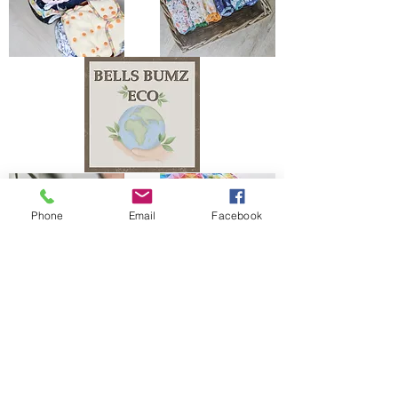
Phone
Email
Facebook
The Bells Bumz Eco Cloth Nappy / Cloth Diaper and Cloth Nappy / Cloth Diaper
Accessories range includes:
Leak free cloth nappies / cloth diapers for all shapes and sizes, chunky babies,
slim babies, skinny babies, tiny babies, bigger bums
Reusable cloth nappies / cloth diapers for newborn babies , toddlers, heavy
wetters, overnight and bedtime nappies, washable nappies and products for
parents and babies. Our newborn pocket modern cloth nappies are velcro modern
cloth nappies with hook and loop cloth diapers / cloth nappy fastening at the