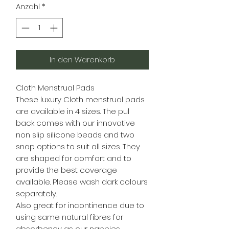
Anzahl
*
In den Warenkorb
Cloth Menstrual Pads
These luxury Cloth menstrual pads
are available in 4 sizes. The pul
back comes with our innovative
non slip silicone beads and two
snap options to suit all sizes. They
are shaped for comfort and to
provide the best coverage
available. Please wash dark colours
separately.
Also great for incontinence due to
using same natural fibres for
absorbency as our nappies.