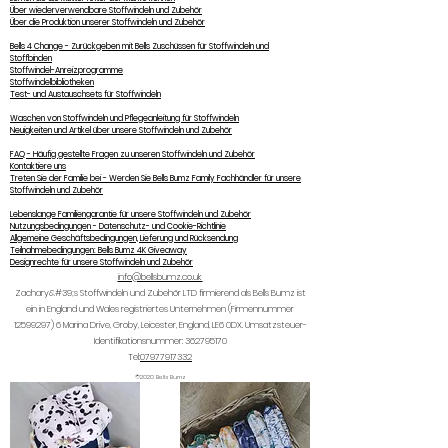
Über wiederverwendbare Stoffwindeln und Zubehör
Über die Produktion unserer Stoffwindeln und Zubehör
Bells 4 Change - Zurückgeben mit Bells Zuschüssen für Stoffwindeln und
Stoffbinden
Stoffwindel-Anreizprogramme
Stoffwindelbibliotheken
Test- und Austauschsets für Stoffwindeln
Waschen von Stoffwindeln und Pflegeanleitung für Stoffwindeln
Neuigkeiten und Artikel über unsere Stoffwindeln und Zubehör
FAQ - Häufig gestellte Fragen zu unseren Stoffwindeln und Zubehör
Kontaktiere uns
Treten Sie der Familie bei - Werden Sie Bells Bumz Family Fachhändler für unsere
Stoffwindeln und Zubehör
Lebenslange Familiengarantie für unsere Stoffwindeln und Zubehör
Nutzungsbedingungen - Datenschutz- und Cookie-Richtlinie
Allgemeine Geschäftsbedingungen, Lieferung und Rücksendung
Teilnahmebedingungen: Bells Bumz 4K Giveaway
Designrechte für unsere Stoffwindeln und Zubehör
info@bellsbumz.co.uk
Zachary&#39;s Stoffwindeln und Zubehör LTD firmierend als Bells Bumz ist
ein in England und Wales registriertes Unternehmen (Firmennummer
12599297) 6
Marina Drive, Groby, Leicester, England, LE6 0DX. Umsatzsteuer-
Identifikationsnummer:
362795170
Tel:
07977917332
©2020 Bells Bumz