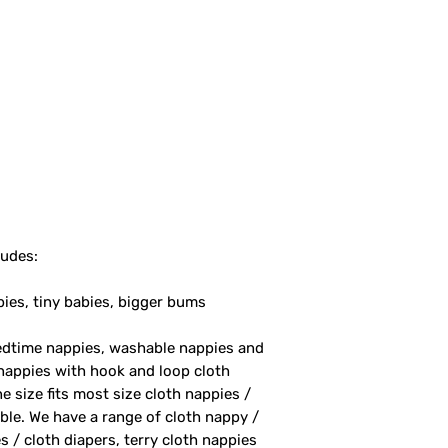
ludes:
bies, tiny babies, bigger bums
bedtime nappies, washable nappies and
nappies with hook and loop cloth
 size fits most size cloth nappies /
able. We have a range of cloth nappy /
s / cloth diapers, terry cloth nappies