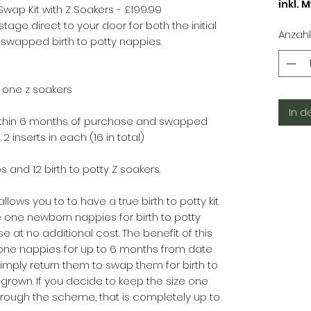
inkl. 
wap Kit with Z Soakers - £199.99
stage direct to your door for both the initial
Anzahl
swapped birth to potty nappies.
e one z soakers
In d
ithin 6 months of purchase and swapped
 2 inserts in each (16 in total)
s and 12 birth to potty Z soakers.
llows you to to have a true birth to potty kit
 one newborn nappies for birth to potty
e at no additional cost. The benefit of this
e one nappies for up to 6 months from date
imply return them to swap them for birth to
grown. If you decide to keep the size one
ough the scheme, that is completely up to