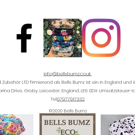
info@bellsbumz.co.uk
Zubehör LTD firmierend als Bells Bumz ist ein in England und
na Drive, Groby, Leicester, England, LE6 0DX. Umsatzsteuer-I
Tel:
07977917332
©2020 Bells Bumz