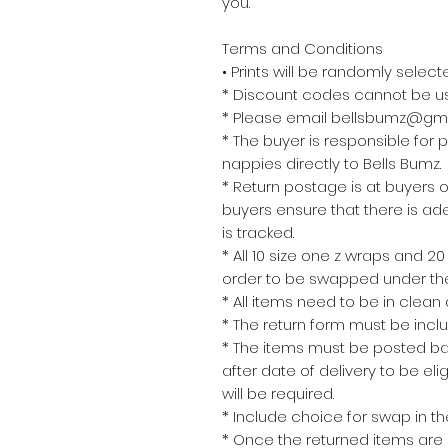
you.
Terms and Conditions
• Prints will be randomly selecte
* Discount codes cannot be use
* Please email bellsbumz@gmai
* The buyer is responsible for
nappies directly to Bells Bumz.
* Return postage is at buyers
buyers ensure that there is ad
is tracked.
* All 10 size one z wraps and 2
order to be swapped under t
* All items need to be in clean
* The return form must be incl
* The items must be posted ba
after date of delivery to be el
will be required.
* Include choice for swap in the
* Once the returned items are re