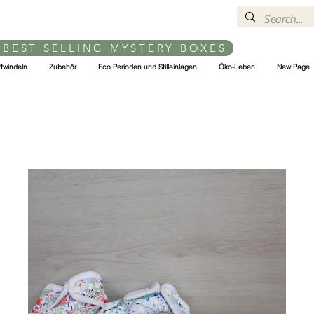
 BEST SELLING MYSTERY BOXES
ffwindeln
Zubehör
Eco Perioden und Stilleinlagen
Öko-Leben
New Page