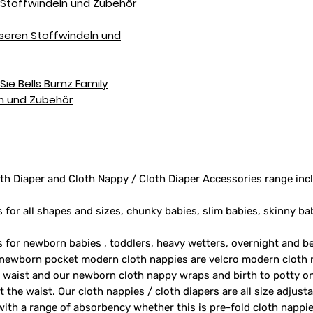
e Stoffwindeln und Zubehör
nseren Stoffwindeln und
Sie Bells Bumz Family
ln und Zubehör
th Diaper and Cloth Nappy / Cloth Diaper Accessories range inc
s for all shapes and sizes, chunky babies, slim babies, skinny ba
rs for newborn babies , toddlers, heavy wetters, overnight and 
 newborn pocket modern cloth nappies are velcro modern cloth 
e waist and our newborn cloth nappy wraps and birth to potty one
 the waist. Our cloth nappies / cloth diapers are all size adjust
 with a range of absorbency whether this is pre-fold cloth nappie