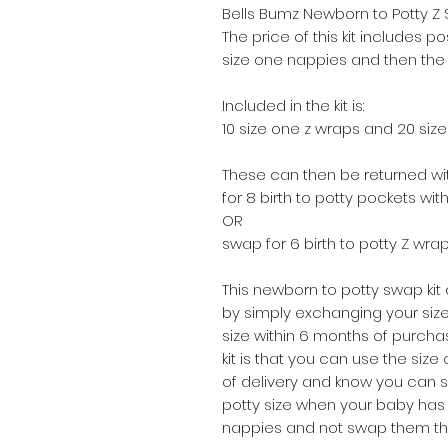
Bells Bumz Newborn to Potty Z S
The price of this kit includes po
size one nappies and then the 
Included in the kit is:
10 size one z wraps and 20 siz
These can then be returned w
for 8 birth to potty pockets with
OR
swap for 6 birth to potty Z wrap
This newborn to potty swap kit a
by simply exchanging your size
size within 6 months of purchas
kit is that you can use the siz
of delivery and know you can s
potty size when your baby has 
nappies and not swap them thr