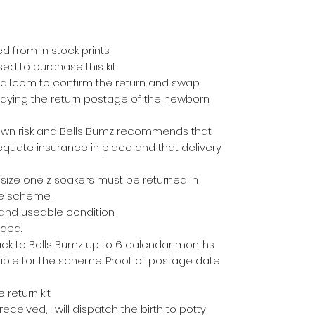
d from in stock prints.
d to purchase this kit.
l.com to confirm the return and swap.
 paying the return postage of the newborn
 own risk and Bells Bumz recommends that
equate insurance in place and that delivery
0 size one z soakers must be returned in
he scheme.
 and useable condition.
uded.
ck to Bells Bumz up to 6 calendar months
igible for the scheme. Proof of postage date
 return kit
ceived, I will dispatch the birth to potty