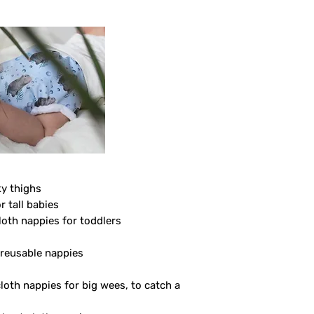
ky thighs
r tall babies
loth nappies for toddlers
/ reusable nappies
cloth nappies for big wees, to catch a