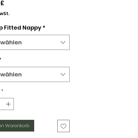
Preis
 £
MwSt.
 Fitted Nappy
*
swählen
*
swählen
*
en Warenkorb