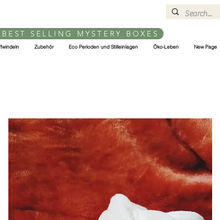
 BEST SELLING MYSTERY BOXES
ffwindeln
Zubehör
Eco Perioden und Stilleinlagen
Öko-Leben
New Page