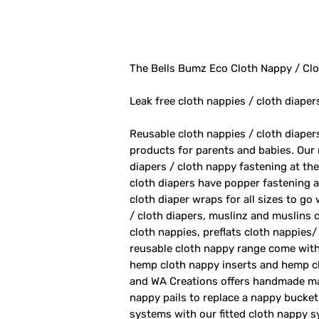
The Bells Bumz Eco Cloth Nappy / Clo
Leak free cloth nappies / cloth diaper
Reusable cloth nappies / cloth diape
products for parents and babies. Our
diapers / cloth nappy fastening at th
cloth diapers have popper fastening at
cloth diaper wraps for all sizes to go
/ cloth diapers, muslinz and muslins c
cloth nappies, preflats cloth nappies/
reusable cloth nappy range come with
hemp cloth nappy inserts and hemp cl
and WA Creations offers handmade ma
nappy pails to replace a nappy bucket
systems with our fitted cloth nappy 