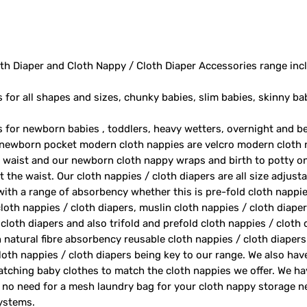
th Diaper and Cloth Nappy / Cloth Diaper Accessories range inc
s for all shapes and sizes, chunky babies, slim babies, skinny ba
rs for newborn babies , toddlers, heavy wetters, overnight and 
 newborn pocket modern cloth nappies are velcro modern cloth 
e waist and our newborn cloth nappy wraps and birth to potty one
 the waist. Our cloth nappies / cloth diapers are all size adjust
 with a range of absorbency whether this is pre-fold cloth nappie
loth nappies / cloth diapers, muslin cloth nappies / cloth diape
 cloth diapers and also trifold and prefold cloth nappies / cloth
 natural fibre absorbency reusable cloth nappies / cloth diape
oth nappies / cloth diapers being key to our range. We also ha
tching baby clothes to match the cloth nappies we offer. We h
 no need for a mesh laundry bag for your cloth nappy storage n
systems.