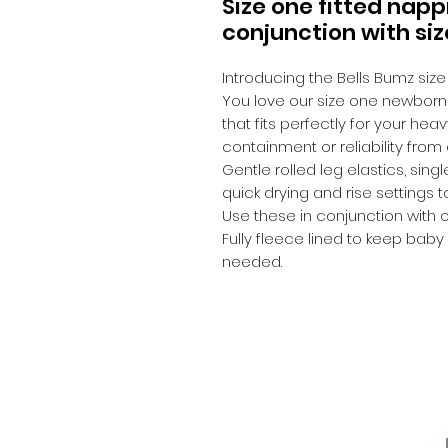
Size one fitted napp
conjunction with siz
Introducing the Bells Bumz siz
You love our size one newborn
that fits perfectly for your he
containment or reliability from
Gentle rolled leg elastics, sing
quick drying and rise settings t
Use these in conjunction with o
Fully fleece lined to keep baby
needed.