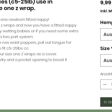
ies (c5-25lb) use in
9,99
e one z wrap.
inkl. 
e one newborn fitted nappy!
Hemp
 z wraps and now you have a fitted nappy
avy wetting babies or if you need some extra
Au
 a two part system.
le row waist poppers, pull out tongue for
Size
o fit c5-25lbs cc
ur size one Z wraps as a cover.
 dry and a pocket opening to boost if
Au
Anzahl
In d