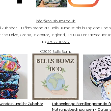
info@bellsbumz.co.uk
Zubehör LTD firmierend als Bells Bumz ist ein in England und
na Drive, Groby, Leicester, England, LE6 0DX. Umsatzsteuer-I
Tel:
07977917332
©2020 Bells Bumz
fwindeln und Ihr Zubehör
Lebenslange Familiengarantie f
Nutzungsbedingungen - Datensc