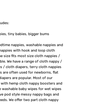
ludes:
bies, tiny babies, bigger bums
bedtime nappies, washable nappies and
nappies with hook and loop cloth
 size fits most size cloth nappies /
able. We have a range of cloth nappy /
s / cloth diapers, terry cloth nappies
rs are often used for newborns, flat
 diapers are popular. Most of our
rs with hemp cloth nappy boosters and
ve washable baby wipes for wet wipes
ave pod style messy nappy bags and
eeds. We offer two part cloth nappy