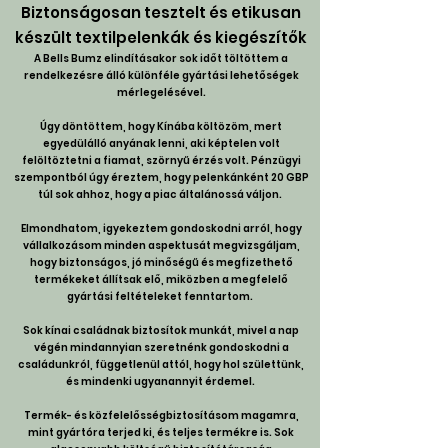
Biztonságosan tesztelt és etikusan
készült textilpelenkák és kiegészítők
A Bells Bumz elindításakor sok időt töltöttem a
rendelkezésre álló különféle gyártási lehetőségek
mérlegelésével.
Úgy döntöttem, hogy Kínába költözöm, mert
egyedülálló anyának lenni, aki képtelen volt
felöltöztetni a fiamat, szörnyű érzés volt. Pénzügyi
szempontból úgy éreztem, hogy pelenkánként 20 GBP
túl sok ahhoz, hogy a piac általánossá váljon.
Elmondhatom, igyekeztem gondoskodni arról, hogy
vállalkozásom minden aspektusát megvizsgáljam,
hogy biztonságos, jó minőségű és megfizethető
termékeket állítsak elő, miközben a megfelelő
gyártási feltételeket fenntartom.
Sok kínai családnak biztosítok munkát, mivel a nap
végén mindannyian szeretnénk gondoskodni a
családunkról, függetlenül attól, hogy hol születtünk,
és mindenki ugyanannyit érdemel.
Termék- és közfelelősségbiztosításom magamra,
mint gyártóra terjed ki, és teljes termékre is. Sok