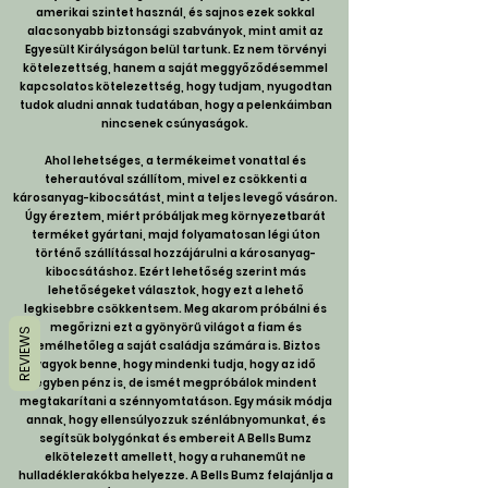
amerikai szintet használ, és sajnos ezek sokkal
alacsonyabb biztonsági szabványok, mint amit az
Egyesült Királyságon belül tartunk. Ez nem törvényi
kötelezettség, hanem a saját meggyőződésemmel
kapcsolatos kötelezettség, hogy tudjam, nyugodtan
tudok aludni annak tudatában, hogy a pelenkáimban
nincsenek csúnyaságok.
Ahol lehetséges, a termékeimet vonattal és
teherautóval szállítom, mivel ez csökkenti a
károsanyag-kibocsátást, mint a teljes levegő vásáron.
Úgy éreztem, miért próbáljak meg környezetbarát
terméket gyártani, majd folyamatosan légi úton
történő szállítással hozzájárulni a károsanyag-
kibocsátáshoz. Ezért lehetőség szerint más
lehetőségeket választok, hogy ezt a lehető
legkisebbre csökkentsem. Meg akarom próbálni és
megőrizni ezt a gyönyörű világot a fiam és
REVIEWS
remélhetőleg a saját családja számára is. Biztos
vagyok benne, hogy mindenki tudja, hogy az idő
egyben pénz is, de ismét megpróbálok mindent
megtakarítani a szénnyomtatáson. Egy másik módja
annak, hogy ellensúlyozzuk szénlábnyomunkat, és
segítsük bolygónkat és embereit
A Bells Bumz
elkötelezett amellett, hogy a ruhaneműt ne
hulladéklerakókba helyezze. A Bells Bumz felajánlja a