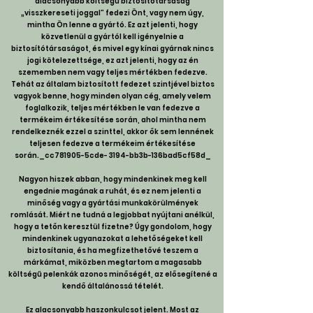
alacsonyabb költségű biztosítótársaság
„visszkereseti joggal” fedezi Önt, vagy nem úgy,
mintha Ön lenne a gyártó. Ez azt jelenti, hogy
közvetlenül a gyártól kell igényelnie a
biztosítótársaságot, és mivel egy kínai gyárnak nincs
jogi kötelezettsége, ez azt jelenti, hogy az én
szememben nem vagy teljes mértékben fedezve.
Tehát az általam biztosított fedezet szintjével biztos
vagyok benne, hogy minden olyan cég, amely velem
foglalkozik, teljes mértékben le van fedezve a
termékeim értékesítése során, ahol mintha nem
rendelkeznék ezzel a szinttel, akkor ők sem lennének
teljesen fedezve a termékeim értékesítése
során._cc781905-5cde- 3194-bb3b-136bad5cf58d_
Nagyon hiszek abban, hogy mindenkinek meg kell
engednie magának a ruhát, és ez nem jelenti a
minőség vagy a gyártási munkakörülmények
romlását. Miért ne tudná a legjobbat nyújtani anélkül,
hogy a tetőn keresztül fizetne? Úgy gondolom, hogy
mindenkinek ugyanazokat a lehetőségeket kell
biztosítania, és ha megfizethetővé teszem a
márkámat, miközben megtartom a magasabb
költségű pelenkák azonos minőségét, az elősegítené a
kendő általánossá tételét.
Ez alacsonyabb haszonkulcsot jelent. Most az