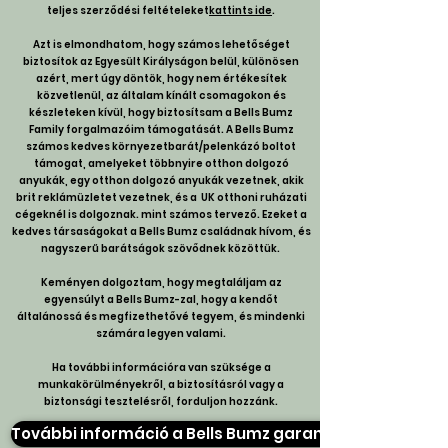
teljes szerződési feltételeket
kattints ide
.
Azt is elmondhatom, hogy számos lehetőséget
biztosítok az Egyesült Királyságon belül, különösen
azért, mert úgy döntök, hogy nem értékesítek
közvetlenül, az általam kínált csomagokon és
készleteken kívül, hogy biztosítsam a Bells Bumz
Family forgalmazóim támogatását. A Bells Bumz
számos kedves környezetbarát/pelenkázó boltot
támogat, amelyeket többnyire otthon dolgozó
anyukák, egy otthon dolgozó anyukák vezetnek, akik
brit reklámüzletet vezetnek, és a UK otthoni ruházati
cégeknél is dolgoznak. mint számos tervező. Ezeket a
kedves társaságokat a Bells Bumz családnak hívom, és
nagyszerű barátságok szövődnek közöttük.
Keményen dolgoztam, hogy megtaláljam az
egyensúlyt a Bells Bumz-zal, hogy a kendőt
általánossá és megfizethetővé tegyem, és mindenki
számára legyen valami.
Ha további információra van szüksége a
munkakörülményekről, a biztosításról vagy a
biztonsági tesztelésről, forduljon hozzánk.
További információ a Bells Bumz garanciáról