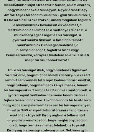
Hetente beszélek a kedves Daviddel, nevetünk és
viccelődünk a saját stresszszintemen, és azt akarom,
hogy minden tökéletes legyen. A gyár átesett egy
Amfori teljes társadalmi auditon – gyártási auditon is,
11 A besorolású szakaszokkal, amely magában foglalta
a munkavállalók bevonását és védelmét, a
diszkrimináció tilalmát és a méltányos díjazást, a
munkahelyi egészséget és biztonságot, a
gyermekmunka tilalmát, a fiatalabb felnőtt
munkavállalók különleges védelmét, a
bizonytalanságot. foglalkoztatás vagy
kényszermunka, környezetvédelem és etikus üzleti
magatartás, többek között.
Ami a biztonságot illeti, nagyon különös figyelmet
fordítok arra, hogy mit használok Zachary-n, és ezért
semmit sem vennék fel a saját kedves fiamra anélkül,
hogy tudnám, hogy nemcsak kényelmesek, hanem
biztonságosak is. Számos tesztelőm és mintám volt, a
gyárral együttműködve a terveim finomításán és
fejlesztésén dolgoztam. Továbbá annak biztosítására,
hogy az összes pelenkám teljesen biztonságos legyen,
mivel az SGS kiterjedt laboratóriumi ellenőrzésen
esett át az Egyesült Királyságban a felhasznált
anyagokra vonatkozóan, hogy megbizonyosodjon
arról, hogy termékeim megfelelnek az Egyesült
Királyság biztonsági szabványainak. Sok kínai gyár