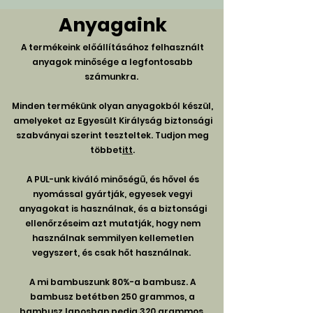
Anyagaink
A termékeink előállításához felhasznált
anyagok minősége a legfontosabb
számunkra.
Minden termékünk olyan anyagokból készül,
amelyeket az Egyesült Királyság biztonsági
szabványai szerint teszteltek. Tudjon meg
többet
itt
.
A PUL-unk kiváló minőségű, és hővel és
nyomással gyártják, egyesek vegyi
anyagokat is használnak, és a biztonsági
ellenőrzéseim azt mutatják, hogy nem
használnak semmilyen kellemetlen
vegyszert, és csak hőt használnak.
A mi bambuszunk 80%-a bambusz. A
bambusz betétben 250 grammos, a
bambusz laposban pedig 320 grammos.