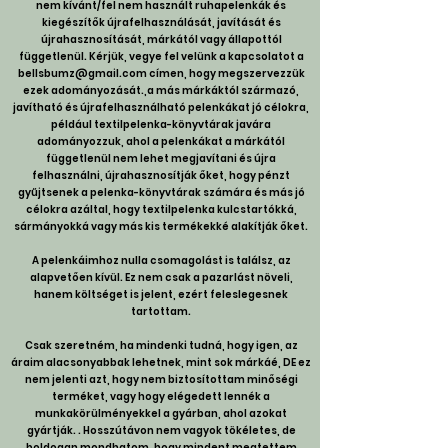
nem kívánt/fel nem használt ruhapelenkák és
kiegészítők újrafelhasználását, javítását és
újrahasznosítását, márkától vagy állapottól
függetlenül. Kérjük, vegye fel velünk a kapcsolatot a
bellsbumz@gmail.com
címen, hogy megszervezzük
ezek adományozását.
,
a más márkáktól származó,
javítható és újrafelhasználható pelenkákat jó célokra,
például textilpelenka-könyvtárak javára
adományozzuk,
ahol a pelenkákat a márkától
függetlenül nem lehet megjavítani és újra
felhasználni, újrahasznosítják őket, hogy pénzt
gyűjtsenek a pelenka-könyvtárak számára és más jó
célokra azáltal, hogy textilpelenka kulcstartókká,
sármányokká vagy más kis termékekké alakítják őket.
A pelenkáimhoz nulla csomagolást is találsz, az
alapvetően kívül. Ez nem csak a pazarlást növeli,
hanem költséget is jelent, ezért feleslegesnek
tartottam.
Csak szeretném, ha mindenki tudná, hogy igen, az
áraim alacsonyabbak lehetnek, mint sok márkáé, DE ez
nem jelenti azt, hogy nem biztosítottam minőségi
terméket, vagy hogy elégedett lennék a
munkakörülményekkel a gyárban, ahol azokat
gyártják. . Hosszútávon nem vagyok tökéletes, de
boldogan mondhatom, hogy mindent megtettem