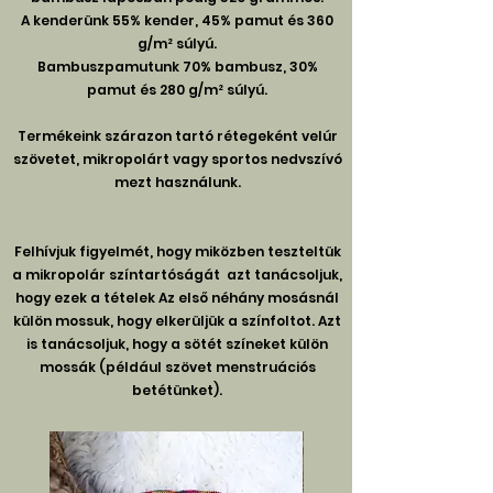
A kenderünk 55% kender, 45% pamut és 360
g/m² súlyú.
Bambuszpamutunk 70% bambusz, 30%
pamut és 280 g/m² súlyú.
Termékeink szárazon tartó rétegeként velúr
szövetet, mikropolárt vagy sportos nedvszívó
mezt használunk.
Felhívjuk figyelmét, hogy miközben teszteltük
a mikropolár színtartóságát
azt tanácsoljuk,
hogy ezek a tételek
Az első néhány mosásnál
külön mossuk, hogy elkerüljük a színfoltot. Azt
is tanácsoljuk, hogy a sötét színeket külön
mossák (például szövet menstruációs
betétünket).