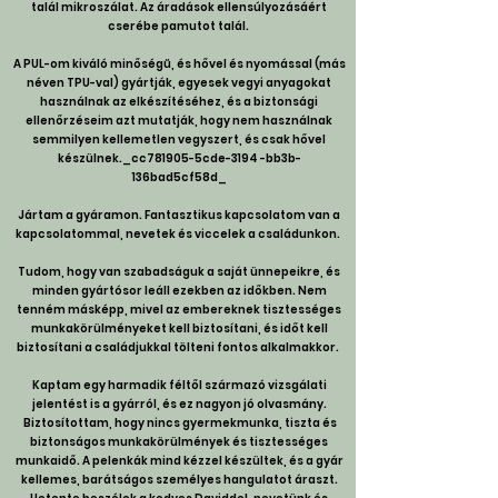
talál mikroszálat. Az áradások ellensúlyozásáért
cserébe pamutot talál.
A PUL-om kiváló minőségű, és hővel és nyomással (más
néven TPU-val) gyártják, egyesek vegyi anyagokat
használnak az elkészítéséhez, és a biztonsági
ellenőrzéseim azt mutatják, hogy nem használnak
semmilyen kellemetlen vegyszert, és csak hővel
készülnek._cc781905-5cde-3194 -bb3b-
136bad5cf58d_
Jártam a gyáramon. Fantasztikus kapcsolatom van a
kapcsolatommal, nevetek és viccelek a családunkon.
Tudom, hogy van szabadságuk a saját ünnepeikre, és
minden gyártósor leáll ezekben az időkben. Nem
tenném másképp, mivel az embereknek tisztességes
munkakörülményeket kell biztosítani, és időt kell
biztosítani a családjukkal tölteni fontos alkalmakkor.
Kaptam egy harmadik féltől származó vizsgálati
jelentést is a gyárról, és ez nagyon jó olvasmány.
Biztosítottam, hogy nincs gyermekmunka, tiszta és
biztonságos munkakörülmények és tisztességes
munkaidő. A pelenkák mind kézzel készültek, és a gyár
kellemes, barátságos személyes hangulatot áraszt.