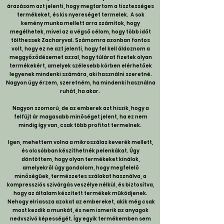
árazásom azt jelenti, hogy megtartom a tisztességes
termékeket, és kis nyereséget termelek. A sok
kemény munka mellett arra számítok, hogy
megélhetek, mivel az a végső célom, hogy több időt
tölthessek Zacharyval. Számomra azonban fontos
volt, hogy ez ne azt jelenti, hogy fel kell áldoznom a
meggyőződésemet azzal, hogy túlárat fizetek olyan
termékekért, amelyek szélesebb körben elérhetőek
legyenek mindenki számára, aki használni szeretné.
Nagyon úgy érzem, szeretném, ha mindenki használna
ruhát, ha akar.
Nagyon szomorú, de az emberek azt hiszik, hogy a
felfújt ár magasabb minőséget jelent, ha ez nem
mindig így van, csak több profitot termelnek.
Igen, mehettem volna a mikroszálas keverék mellett,
és olcsóbban készíthetnék pelenkákat. Úgy
döntöttem, hogy olyan termékeket kínálok,
amelyekről úgy gondolom, hogy megfelelő
minőségűek, természetes szálakat használva, a
kompressziós szivárgás veszélye nélkül, és biztosítva,
hogy az általam készített termékek működjenek.
Nehogy elriassza azokat az embereket, akik még csak
most kezdik a munkát, és nem ismerik az anyagok
nedvszívó képességét. Így egyik termékemben sem