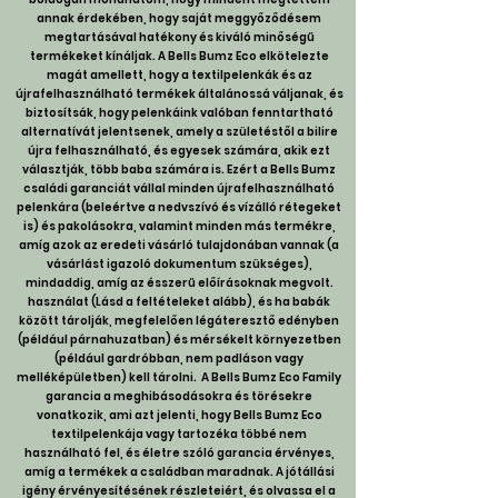
annak érdekében, hogy saját meggyőződésem
megtartásával hatékony és kiváló minőségű
termékeket kínáljak.
A Bells Bumz Eco elkötelezte
magát amellett, hogy a textilpelenkák és az
újrafelhasználható termékek általánossá váljanak, és
biztosítsák, hogy pelenkáink valóban fenntartható
alternatívát jelentsenek, amely a születéstől a bilire
újra felhasználható, és egyesek számára, akik ezt
választják, több baba számára is. Ezért a Bells Bumz
családi garanciát vállal minden újrafelhasználható
pelenkára (beleértve a nedvszívó és vízálló rétegeket
is) és pakolásokra, valamint minden más termékre,
amíg azok az eredeti vásárló tulajdonában vannak (a
vásárlást igazoló dokumentum szükséges),
mindaddig, amíg az ésszerű előírásoknak megvolt.
használat (Lásd a feltételeket alább), és ha babák
között tárolják, megfelelően légáteresztő edényben
(például párnahuzatban) és mérsékelt környezetben
(például gardróbban, nem padláson vagy
melléképületben) kell tárolni. A Bells Bumz Eco Family
garancia a meghibásodásokra és törésekre
vonatkozik, ami azt jelenti, hogy Bells Bumz Eco
textilpelenkája vagy tartozéka többé nem
használható fel, és életre szóló garancia érvényes,
amíg a termékek a családban maradnak. A jótállási
igény érvényesítésének részleteiért, és olvassa el a