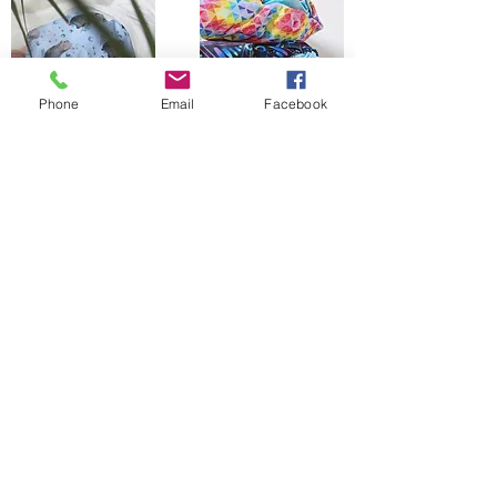
Phone
Email
Facebook
The Bells Bumz Eco Cloth Nappy / Cloth Diaper and Cloth Nappy / Cloth Diaper
Accessories range includes:
Leak free cloth nappies / cloth diapers for all shapes and sizes, chunky babies,
slim babies, skinny babies, tiny babies, bigger bums
Reusable cloth nappies / cloth diapers for newborn babies , toddlers, heavy
wetters, overnight and bedtime nappies, washable nappies and products for
parents and babies. Our newborn pocket modern cloth nappies are velcro modern
cloth nappies with hook and loop cloth diapers / cloth nappy fastening at the
waist and our newborn cloth nappy wraps and birth to potty one size fits most
size cloth nappies / cloth diapers have popper fastening at the waist. Our cloth
nappies / cloth diapers are all size adjustable. We have a range of cloth nappy /
cloth diaper wraps for all sizes to go with a range of absorbency whether this is
pre-fold cloth nappies / cloth diapers, terry cloth nappies / cloth diapers,
muslinz and muslins cloth nappies / cloth diapers, muslin cloth nappies / cloth
diapers are often used for newborns, flat cloth nappies, preflats cloth nappies/
cloth diapers and also trifold and prefold cloth nappies / cloth diapers are
popular. Most of our reusable cloth nappy range come with natural fibre
absorbency reusable cloth nappies / cloth diapers with hemp cloth nappy
boosters and hemp cloth nappy inserts and hemp cloth nappies / cloth diapers
being key to our range. We also have washable baby wipes for wet wipes and WA
Creations offers handmade matching baby clothes to match the cloth nappies we
offer. We have pod style messy nappy bags and nappy pails to replace a nappy
bucket no need for a mesh laundry bag for your cloth nappy storage needs. We
offer two part cloth nappy systems with our fitted cloth nappy systems.