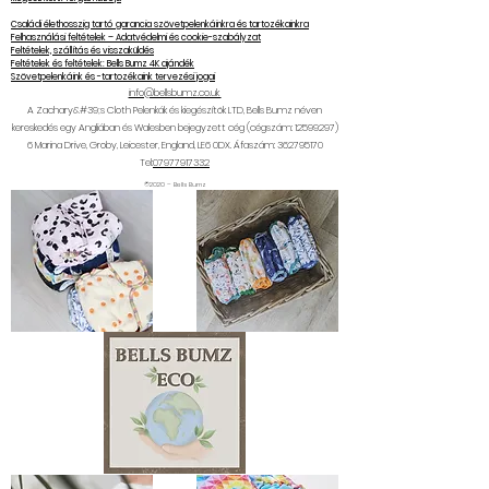
Családi élethosszig tartó garancia szövetpelenkáinkra és tartozékainkra
Felhasználási feltételek – Adatvédelmi és cookie-szabályzat
Feltételek, szállítás és visszaküldés
Feltételek és feltételek: Bells Bumz 4K ajándék
Szövetpelenkáink és -tartozékaink tervezési jogai
info@bellsbumz.co.uk
A Zachary&#39;s Cloth Pelenkák és kiegészítők LTD, Bells Bumz néven
kereskedés egy Angliában és Walesben bejegyzett cég (cégszám:
12599297)
6
Marina Drive, Groby, Leicester, England, LE6 0DX. Áfaszám:
362795170
Tel:
07977917332
©2020 – Bells Bumz