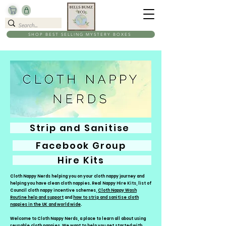
SHOP BEST SELLING MYSTERY BOXES
Strip and Sanitise
Facebook Group
Hire Kits
Cloth Nappy Nerds helping you on your cloth nappy journey and
helping you have clean cloth nappies. Real Nappy Hire Kits, list of
Council cloth nappy incentive schemes,
Cloth Nappy Wash
Routine help and support
and
how to strip and sanitise cloth
nappies in the UK and world wide
.
Welcome to Cloth Nappy Nerds, a place to learn all about using
reusable cloth nappies. We want to help you
get started with