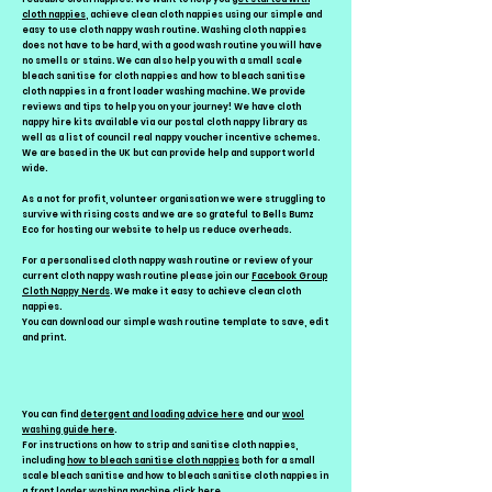
cloth nappies
, achieve clean cloth nappies using our simple and
easy to use cloth nappy wash routine. Washing cloth nappies
does not have to be hard, with a good wash routine you will have
no smells or stains. We can also help you with a small scale
bleach sanitise for cloth nappies and how to bleach sanitise
cloth nappies in a front loader washing machine. We provide
reviews and tips to help you on your journey! We have cloth
nappy hire kits available via our postal cloth nappy library as
well as a list of council real nappy voucher incentive schemes.
We are based in the UK but can provide help and support world
wide.
As a not for profit, volunteer organisation we were struggling to
survive with rising costs and we are so grateful to Bells Bumz
Eco for hosting our website to help us reduce overheads.
For a personalised cloth nappy wash routine or review of your
current cloth nappy wash routine please join our
Facebook Group
Cloth Nappy Nerds
. We make it easy to achieve clean cloth
nappies.
You can download our simple wash routine template to save, edit
and print.
You can find
detergent and loading advice here
and our
wool
washing guide here
.
For instructions on how to strip and sanitise cloth nappies,
including
how to bleach sanitise cloth nappies
both for a small
scale bleach sanitise and how to bleach sanitise cloth nappies in
a
front loader washing machine click here
.