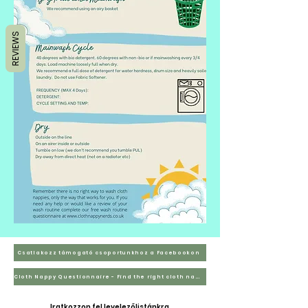
REVIEWS
Csatlakozz támogató csoportunkhoz a Facebookon
Cloth Nappy Questionnaire - Find the right cloth nappies for you
Iratkozzon fel levelezőlistánkra