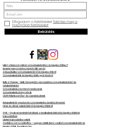
Elfogadom a feltételeket
Tekintse meg a
használati feltételeket
Beküldés
Miért válasszon minket szövetpelenkáihoz és kiegészítőihez?
Ismerje meg a márka mögött álló anyát
A Reusabelles szövetpelenkákról és kiegészítőkről
Szövetpelenkáink és kiegészítőink gyártásáról
Bells 4 Change – Bells támogatás visszaadása szövetpelenkákért és
ruhabetétekért
Szövetpelenka ösztönző rendszerek
Szövetpelenka könyvtárak
Cloth Pelenka próba- és cserekészletek
Ruhapelenkák mosása és szövetpelenka ápolási útmutató
Hírek és cikkek pelenkáinkról és kiegészítőinkről
GYIK – Gyakran ismételt kérdések a textilpelenkáinkkal és kiegészítőinkkel
kapcsolatban
Lépjen kapcsolatba velünk
Csatlakozzon a családhoz – Legyen a Bells Bumz család szövetpelenkáink és
kiegészítőink forgalmazója