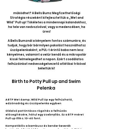
Tudtad, hogy bármely üres héj úszópelenkaként
működhet? A Bells Bumz Megfizethetőségi
Stratégia részeként kifejlesztettük a „Wet and
Wild” Pull up! Tökéletes a mindennapi kalandokhoz,
ha tele van nedvszívóval, vagy a medencében, ha
üres!
A Bells Bumznál a kényelem fontos számunkra, és
tudjuk, hogy bár bármilyen pakolást használhatsz
úszópelenkaként, a PUL-t érintő baba nem lesz
kényelmes, valamint a velúr kendő és a mikropolár
kissé felmelegedhet a napon. Ezért csodálatos
felhúzóinkat nedvességelvezető atlétikai trikóval
béleltük ki!
Birth to Potty Pull up and Swim
Pelenka
A BTP Wet &amp; Wild Pull Up egy felhúzható,
edzőnadrág és úszópelenka egyben
Oldalsó pattintásos rögzítés a felhúzás
elősegítésére, hátul egy zsebnyílás. Ez a BTP méret
Pull up Illik c. 10-40 font.
Kompatibilis a bambusz és kender keverék