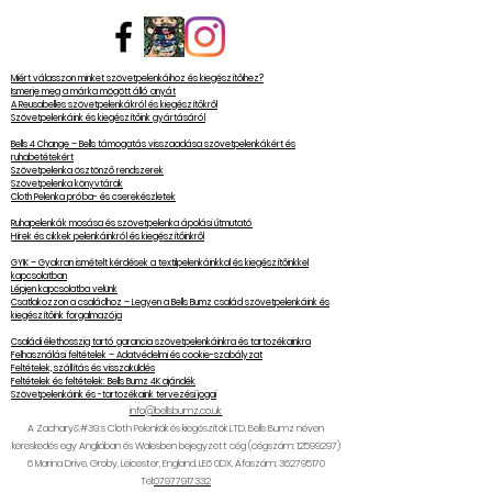
Miért válasszon minket szövetpelenkáihoz és kiegészítőihez?
Ismerje meg a márka mögött álló anyát
A Reusabelles szövetpelenkákról és kiegészítőkről
Szövetpelenkáink és kiegészítőink gyártásáról
Bells 4 Change – Bells támogatás visszaadása szövetpelenkákért és
ruhabetétekért
Szövetpelenka ösztönző rendszerek
Szövetpelenka könyvtárak
Cloth Pelenka próba- és cserekészletek
Ruhapelenkák mosása és szövetpelenka ápolási útmutató
Hírek és cikkek pelenkáinkról és kiegészítőinkről
GYIK – Gyakran ismételt kérdések a textilpelenkáinkkal és kiegészítőinkkel
kapcsolatban
Lépjen kapcsolatba velünk
Csatlakozzon a családhoz – Legyen a Bells Bumz család szövetpelenkáink és
kiegészítőink forgalmazója
Családi élethosszig tartó garancia szövetpelenkáinkra és tartozékainkra
Felhasználási feltételek – Adatvédelmi és cookie-szabályzat
Feltételek, szállítás és visszaküldés
Feltételek és feltételek: Bells Bumz 4K ajándék
Szövetpelenkáink és -tartozékaink tervezési jogai
info@bellsbumz.co.uk
A Zachary&#39;s Cloth Pelenkák és kiegészítők LTD, Bells Bumz néven
kereskedés egy Angliában és Walesben bejegyzett cég (cégszám:
12599297)
6
Marina Drive, Groby, Leicester, England, LE6 0DX. Áfaszám:
362795170
Tel:
07977917332