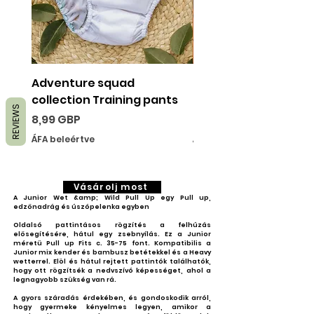
Adventure squad
Training pants 3 pac
collection Training pants
buy offer 15% off
REVIEWS
Ár
Ár
8,99 GBP
26,97 GBP
ÁFA beleértve
ÁFA beleértve
Vásárolj most
A Junior Wet &amp; Wild Pull Up egy Pull up,
edzőnadrág és úszópelenka egyben
Oldalsó pattintásos rögzítés a felhúzás
elősegítésére, hátul egy zsebnyílás. Ez a Junior
méretű Pull up Fits c. 35-75 font. Kompatibilis a
Junior mix kender és bambusz betétekkel és a Heavy
wetterrel. Elöl és hátul rejtett pattintók találhatók,
hogy ott rögzítsék a nedvszívó képességet, ahol a
legnagyobb szükség van rá.
A gyors száradás érdekében, és gondoskodik arról,
hogy gyermeke kényelmes legyen, amikor a