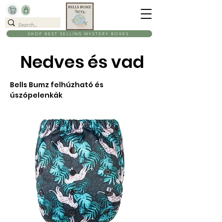
SHOP BEST SELLING MYSTERY BOXES
Nedves és vad
Bells Bumz felhúzható és
úszópelenkák