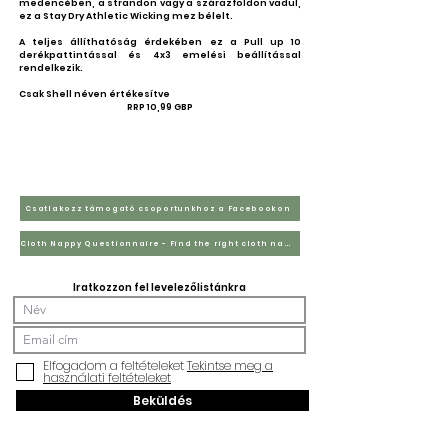
medencében, a strandon vagy a szárazföldön vadul,
ez a Stay Dry Athletic Wicking mez bélelt.
A teljes állíthatóság érdekében ez a Pull up 10
derékpattintással és 4x3 emelési beállítással
rendelkezik.
Csak Shell néven értékesítve​
RRP 10,99 GBP
Csatlakozz támogató csoportunkhoz a Facebookon
Cloth Nappy Questionnaire - Find the right cloth nappies for you
Iratkozzon fel levelezőlistánkra
Elfogadom a feltételeket
Tekintse meg a
használati feltételeket
Beküldés