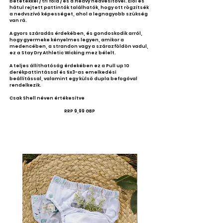
betétekkel / tri fold / és a Heavy nedvesítővel. Elöl és
hátul rejtett pattintók találhatók, hogy ott rögzítsék
a nedvszívó képességet, ahol a legnagyobb szükség
van rá.
A gyors száradás érdekében, és gondoskodik arról,
hogy gyermeke kényelmes legyen, amikor a
medencében, a strandon vagy a szárazföldön vadul,
ez a Stay Dry Athletic Wicking mez bélelt.
A teljes állíthatóság érdekében ez a Pull up 10
derékpattintással és 5x3-as emelkedési
beállítással, valamint egy külső dupla befogóval
rendelkezik.
Csak Shell néven értékesítve​
RRP 9,99 GBP