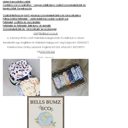
Lépjen kapcsolatba velünk
Csatlakozzon a családhoz – Legyen a Bells Bumz család szövetpelenkáink és
kiegészítőink forgalmazója
Családi élethosszig tartó garancia szövetpelenkáinkra és tartozékainkra
Felhasználási feltételek – Adatvédelmi és cookie-szabályzat
Feltételek, szállítás és visszaküldés
Feltételek és feltételek: Bells Bumz 4K ajándék
Szövetpelenkáink és -tartozékaink tervezési jogai
info@bellsbumz.co.uk
A Zachary&#39;s Cloth Pelenkák és kiegészítők LTD, Bells Bumz néven
kereskedés egy Angliában és Walesben bejegyzett cég (cégszám:
12599297)
6
Marina Drive, Groby, Leicester, England, LE6 0DX. Áfaszám:
362795170
Tel:
07977917332
©2020 – Bells Bumz