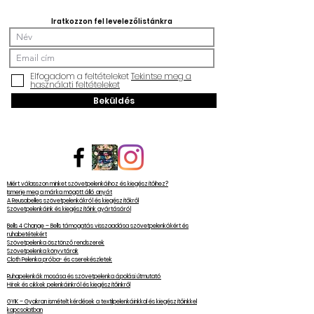
Iratkozzon fel levelezőlistánkra
Elfogadom a feltételeket
Tekintse meg a
használati feltételeket
Beküldés
Miért válasszon minket szövetpelenkáihoz és kiegészítőihez?
Ismerje meg a márka mögött álló anyát
A Reusabelles szövetpelenkákról és kiegészítőkről
Szövetpelenkáink és kiegészítőink gyártásáról
Bells 4 Change – Bells támogatás visszaadása szövetpelenkákért és
ruhabetétekért
Szövetpelenka ösztönző rendszerek
Szövetpelenka könyvtárak
Cloth Pelenka próba- és cserekészletek
Ruhapelenkák mosása és szövetpelenka ápolási útmutató
Hírek és cikkek pelenkáinkról és kiegészítőinkről
GYIK – Gyakran ismételt kérdések a textilpelenkáinkkal és kiegészítőinkkel
kapcsolatban