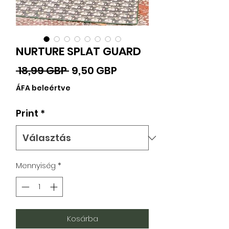
NURTURE SPLAT GUARD
Szokásos
Akciós
 18,99 GBP 
9,50 GBP
ár
ár
ÁFA beleértve
Print
*
Mennyiség
*
Kosárba