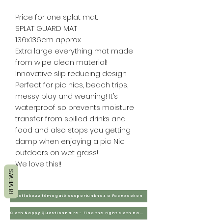
Price for one splat mat.
SPLAT GUARD MAT
136x136cm approx
Extra large everything mat made
from wipe clean material!
Innovative slip reducing design
Perfect for pic nics, beach trips,
messy play and weaning! It’s
waterproof so prevents moisture
transfer from spilled drinks and
food and also stops you getting
damp when enjoying a pic Nic
outdoors on wet grass!
We love this!!
REVIEWS
Csatlakozz támogató csoportunkhoz a Facebookon
Cloth Nappy Questionnaire - Find the right cloth nappies for you