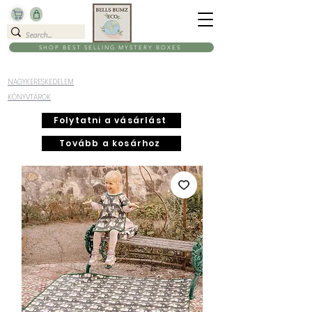
SHOP BEST SELLING MYSTERY BOXES
NAGYKERESKEDELEM
KÖNYVTÁROK
Folytatni a vásárlást
Tovább a kosárhoz