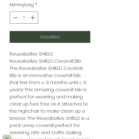
Mennyiség
*
Kosárba
Reusabelles SHIELD
Reusabelles SHIELD Coverall Bib
The Reusabelles SHIELD Coverall
Bib is an innovative coverall bib
that first from c. 6 months until c 5
years! This amazing coverall bib is
perfect for weaning and making
clear up fuss free as it attaches to
the highchair to make clean up a
breeze. The Reusabelles SHIELD is a
pack away coverall perfect for
weaning, arts and crafts, baking,