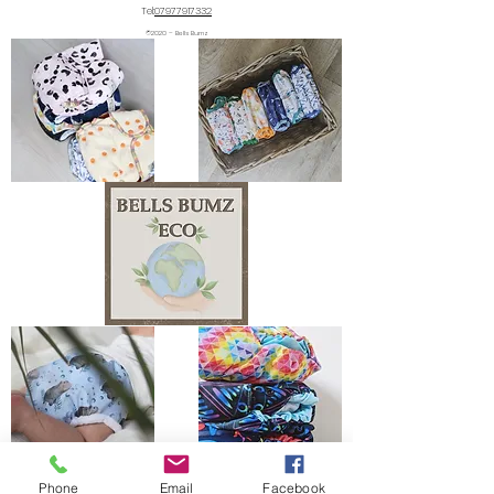
Tel:
07977917332
©2020 – Bells Bumz
The Bells Bumz Eco Cloth Nappy / Cloth Diaper and Cloth Nappy / Cloth Diaper
Phone
Email
Facebook