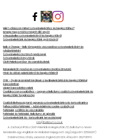
Miért válasszon minket szövetpelenkáihoz és kiegészítőihez?
Ismerje meg a márka mögött álló anyát
A Reusabelles szövetpelenkákról és kiegészítőkről
Szövetpelenkáink és kiegészítőink gyártásáról
Bells 4 Change – Bells támogatás visszaadása szövetpelenkákért és
ruhabetétekért
Szövetpelenka ösztönző rendszerek
Szövetpelenka könyvtárak
Cloth Pelenka próba- és cserekészletek
Ruhapelenkák mosása és szövetpelenka ápolási útmutató
Hírek és cikkek pelenkáinkról és kiegészítőinkről
GYIK – Gyakran ismételt kérdések a textilpelenkáinkkal és kiegészítőinkkel
kapcsolatban
Lépjen kapcsolatba velünk
Csatlakozzon a családhoz – Legyen a Bells Bumz család szövetpelenkáink és
kiegészítőink forgalmazója
Családi élethosszig tartó garancia szövetpelenkáinkra és tartozékainkra
Felhasználási feltételek – Adatvédelmi és cookie-szabályzat
Feltételek, szállítás és visszaküldés
Feltételek és feltételek: Bells Bumz 4K ajándék
Szövetpelenkáink és -tartozékaink tervezési jogai
info@bellsbumz.co.uk
A Zachary&#39;s Cloth Pelenkák és kiegészítők LTD, Bells Bumz néven
kereskedés egy Angliában és Walesben bejegyzett cég (cégszám:
12599297)
6
Marina Drive, Groby, Leicester, England, LE6 0DX. Áfaszám:
362795170