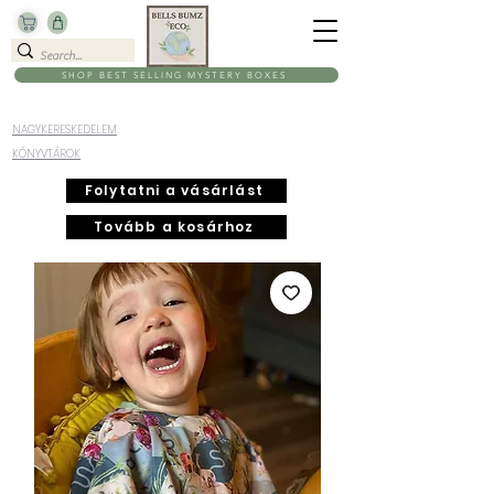
SHOP BEST SELLING MYSTERY BOXES
NAGYKERESKEDELEM
KÖNYVTÁROK
Folytatni a vásárlást
Tovább a kosárhoz