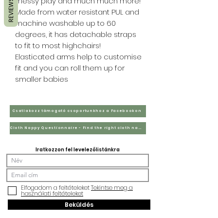
messy play and much much more!
REVIEWS
Made from water resistant PUL and
machine washable up to 60
degrees, it has detachable straps
to fit to most highchairs!
Elasticated arms help to customise
fit and you can roll them up for
smaller babies
Csatlakozz támogató csoportunkhoz a Facebookon
Cloth Nappy Questionnaire - Find the right cloth nappies for you
Iratkozzon fel levelezőlistánkra
Elfogadom a feltételeket
Tekintse meg a
használati feltételeket
Beküldés