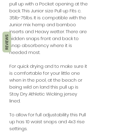
pull up with a Pocket opening at the
back. This Junior size Pull up Fits c.
35lb-75lbs. It is compatible with the
Junior mix hemp and bamboo
inserts and Heavy wetter. There are
REVIEWS
hidden snaps front and back to
snap absorbency where it is
needed most.
For quick drying and to make sure it
is comfortable for your little one
when in the pool, at the beach or
being wild on land this pull up is
Stay Dry Athletic Wicking jersey
lined.
To allow for full adjustability this Pull
up has 10 waist snaps and 4x3 rise
settings.