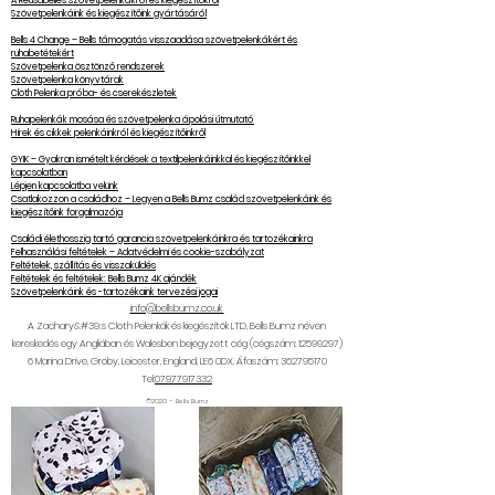
A Reusabelles szövetpelenkákról és kiegészítőkről
Szövetpelenkáink és kiegészítőink gyártásáról
Bells 4 Change – Bells támogatás visszaadása szövetpelenkákért és
ruhabetétekért
Szövetpelenka ösztönző rendszerek
Szövetpelenka könyvtárak
Cloth Pelenka próba- és cserekészletek
Ruhapelenkák mosása és szövetpelenka ápolási útmutató
Hírek és cikkek pelenkáinkról és kiegészítőinkről
GYIK – Gyakran ismételt kérdések a textilpelenkáinkkal és kiegészítőinkkel
kapcsolatban
Lépjen kapcsolatba velünk
Csatlakozzon a családhoz – Legyen a Bells Bumz család szövetpelenkáink és
kiegészítőink forgalmazója
Családi élethosszig tartó garancia szövetpelenkáinkra és tartozékainkra
Felhasználási feltételek – Adatvédelmi és cookie-szabályzat
Feltételek, szállítás és visszaküldés
Feltételek és feltételek: Bells Bumz 4K ajándék
Szövetpelenkáink és -tartozékaink tervezési jogai
info@bellsbumz.co.uk
A Zachary&#39;s Cloth Pelenkák és kiegészítők LTD, Bells Bumz néven
kereskedés egy Angliában és Walesben bejegyzett cég (cégszám:
12599297)
6
Marina Drive, Groby, Leicester, England, LE6 0DX. Áfaszám:
362795170
Tel:
07977917332
©2020 – Bells Bumz