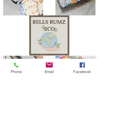
Phone
Email
Facebook
The Bells Bumz Eco Cloth Nappy / Cloth Diaper and Cloth Nappy / Cloth Diaper
Accessories range includes:
Leak free cloth nappies / cloth diapers for all shapes and sizes, chunky babies,
slim babies, skinny babies, tiny babies, bigger bums
Reusable cloth nappies / cloth diapers for newborn babies , toddlers, heavy
wetters, overnight and bedtime nappies, washable nappies and products for
parents and babies. Our newborn pocket modern cloth nappies are velcro modern
cloth nappies with hook and loop cloth diapers / cloth nappy fastening at the
waist and our newborn cloth nappy wraps and birth to potty one size fits most