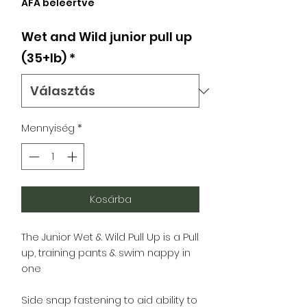
ÁFA beleértve
Wet and Wild junior pull up
(35+lb)
*
Mennyiség
*
Kosárba
The Junior Wet & Wild Pull Up is a Pull
up, training pants & swim nappy in
one
Side snap fastening to aid ability to