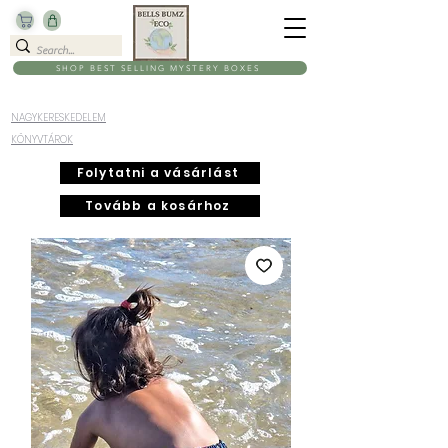
SHOP BEST SELLING MYSTERY BOXES
NAGYKERESKEDELEM
KÖNYVTÁROK
Folytatni a vásárlást
Tovább a kosárhoz