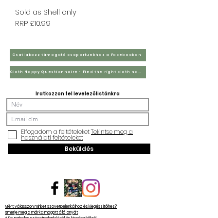
Sold as Shell only​
RRP £10.99
Csatlakozz támogató csoportunkhoz a Facebookon
Cloth Nappy Questionnaire - Find the right cloth nappies for you
Iratkozzon fel levelezőlistánkra
Elfogadom a feltételeket
Tekintse meg a
használati feltételeket
Beküldés
Miért válasszon minket szövetpelenkáihoz és kiegészítőihez?
Ismerje meg a márka mögött álló anyát