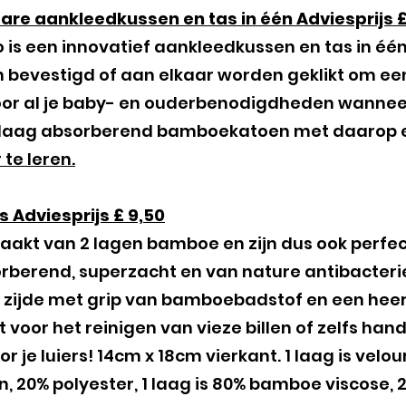
re aankleedkussen en tas in één Adviesprijs £
is een innovatief aankleedkussen en tas in é
 bevestigd of aan elkaar worden geklikt om e
oor al je baby- en ouderbenodigdheden wannee
n laag absorberend bamboekatoen met daarop e
 te leren.
 Adviesprijs £ 9,50
aakt van 2 lagen bamboe en zijn dus ook perfect
rberend, superzacht en van nature antibacteriee
 zijde met grip van bamboebadstof en een heerli
voor het reinigen van vieze billen of zelfs hand
r je luiers! 14cm x 18cm vierkant​. 1 laag is ve
 20% polyester, 1 laag is 80% bamboe viscose, 2