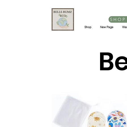
SHOP
Shop
New Page
Was
Be