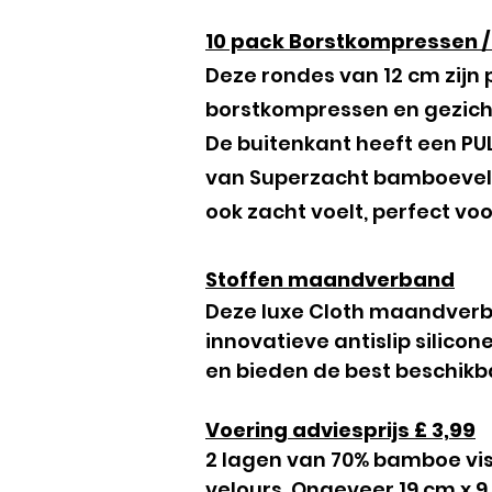
10 pack Borstkompressen / 
Deze rondes van 12 cm zijn
borstkompressen en gezich
De buitenkant heeft een P
van Superzacht bamboevelou
ook zacht voelt, perfect voo
Stoffen maandverband
Deze luxe Cloth maandverba
innovatieve antislip silico
en bieden de best beschikb
Voering adviesprijs £ 3,99
2 lagen van 70% bamboe vis
velours. Ongeveer 19 cm x 