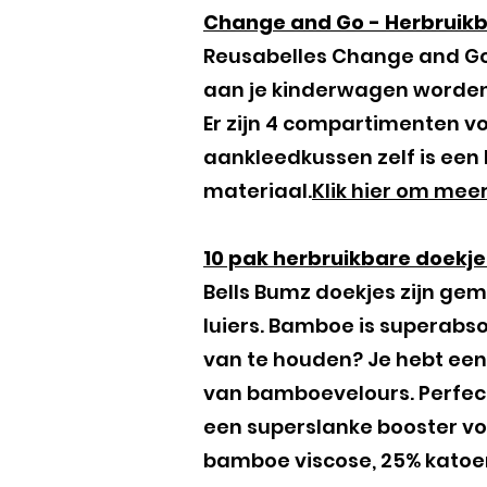
Change and Go - Herbruikba
Reusabelles Change and Go 
aan je kinderwagen worden
Er zijn 4 compartimenten v
aankleedkussen zelf is ee
materiaal.
Klik hier om meer
10 pak herbruikbare doekjes
Bells Bumz doekjes zijn gem
luiers. Bamboe is superabso
van te houden? Je hebt een
van bamboevelours. Perfect 
een superslanke booster voo
bamboe viscose, 25% katoen,