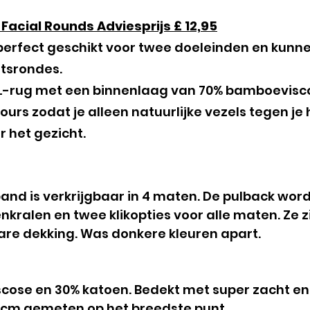
Facial Rounds Adviesprijs £ 12,95
 perfect geschikt voor twee doeleinden en kunn
tsrondes.
UL-rug met een binnenlaag van 70% bamboevisc
rs zodat je alleen natuurlijke vezels tegen je 
r het gezicht.
nd is verkrijgbaar in 4 maten. De pulback wor
nenkralen en twee klikopties voor alle maten. Ze
are dekking. Was donkere kleuren apart.
cose en 30% katoen. Bedekt met super zacht en
9 cm gemeten op het breedste punt.