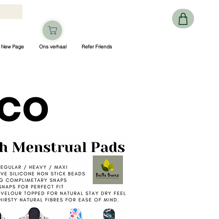
New Page
Ons verhaal
Refer Friends
Eco