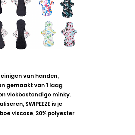
 reinigen van handen,
 en gemaakt van 1 laag
 en vlekbestendige minky.
seren, SWIPEEZE is je
mboe viscose, 20% polyester