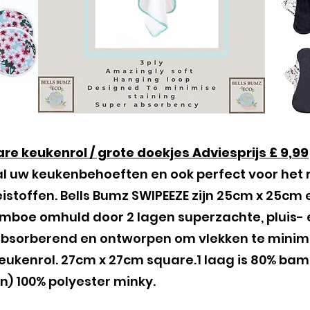
re keukenrol / grote doekjes Adviesprijs £ 9,99
 al uw keukenbehoeften en ook perfect voor het
istoffen. Bells Bumz SWIPEEZE zijn 25cm x 25cm
bamboe omhuld door 2 lagen superzachte, pluis-
sorberend en ontworpen om vlekken te minimali
keukenrol. 27cm x 27cm square​.1 laag is 80% ba
en) 100% polyester minky.