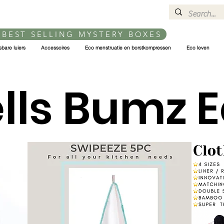
 BEST SELLING MYSTERY BOXES
bare luiers
Accessoires
Eco menstruatie en borstkompressen
Eco leven
lls Bumz 