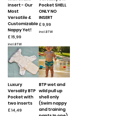
insert - Our
Pocket SHELL
Most
ONLY NO
Versatile &
INSERT
Customizable
Prijs
£ 9,99
Nappy Yet!
incl.BTW
Prijs
£ 15,99
incl.BTW
Luxury
BTP wet and
Versality BTP
wild pull up
Pocket with
shell only
two inserts
(Swim nappy
and training
Prijs
£ 14,49
pants In one)