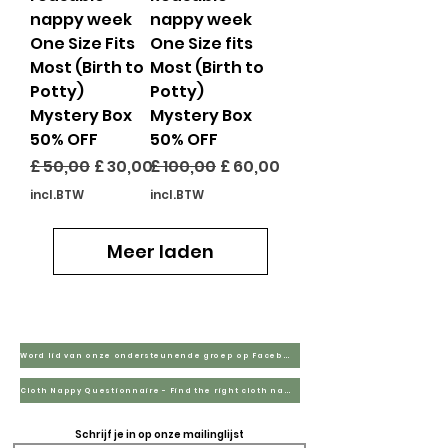
nappy week
nappy week
One Size Fits
One Size fits
Most (Birth to
Most (Birth to
Potty)
Potty)
Mystery Box
Mystery Box
50% OFF
50% OFF
Normale prijs
Verkoopprijs
Normale prijs
Verkoopprijs
£ 50,00
£ 30,00
£ 100,00
£ 60,00
incl.BTW
incl.BTW
Meer laden
Word lid van onze ondersteunende groep op Facebook
Cloth Nappy Questionnaire - Find the right cloth nappies for you
Schrijf je in op onze mailinglijst