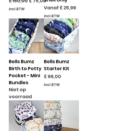
Normale prijs
Verkoopprijs
£ 150,00
£ 75,00
Verkoopprijs
Vanaf
£ 25,99
incl.BTW
incl.BTW
Bells Bumz
Bells Bumz
Birth to Potty
Starter Kit
Pocket - Mini
Prijs
£ 99,00
Bundles
incl.BTW
Niet op
voorraad