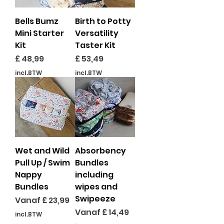
Bells Bumz
Birth to Potty
Mini Starter
Versatility
Kit
Taster Kit
Prijs
Prijs
£ 48,99
£ 53,49
incl.BTW
incl.BTW
Wet and Wild
Absorbency
Pull Up / Swim
Bundles
Nappy
including
Bundles
wipes and
Swipeeze
Verkoopprijs
Vanaf
£ 23,99
Verkoopprijs
Vanaf
£ 14,49
incl.BTW