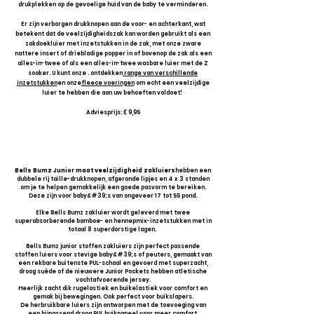
drukplekken op de gevoelige huid van de baby te verminderen.
Er zijn verborgen drukknopen aan de voor- en achterkant, wat
betekent dat de veelzijdigheidszak kan worden gebruikt als een
zakdoekluier met inzetstukken in de zak, met onze zware
nattere insert of driebladige popper in of bovenop de zak als een
alles-in-twee of als een alles-in-twee wasbare luier met de Z
soaker. U kunt onze . ontdekken
range van verschillende
inzetstukken
en onze
fleece voeringen
om echt een veelzijdige
luier te hebben die aan uw behoeften voldoet!
Adviesprijs: £ 9,95
Bells Bumz Junior maat veelzijdigheid zakluiers
hebben een
dubbele rij taille-drukknopen, afgeronde lipjes en 4 x 3 standen
om je te helpen gemakkelijk een goede pasvorm te bereiken.
Deze zijn voor baby&#39;s van ongeveer 17 tot 55 pond.
Elke Bells Bumz zakluier wordt geleverd met twee
superabsorberende bamboe- en hennepmix-inzetstukken met in
totaal 8 superdorstige lagen.
Bells Bumz junior stoffen zakluiers zijn perfect passende
stoffen luiers voor stevige baby&#39;s of peuters, gemaakt van
een rekbare buitenste PUL-schaal en gevoerd met superzacht,
droog suède of de nieuwere Junior Pockets hebben atletische
vochtafvoerende jersey.
Heerlijk zacht dik rugelastiek en buikelastiek voor comfort en
gemak bij bewegingen. Ook perfect voor buikslapers.
De herbruikbare luiers zijn ontworpen met de toevoeging van
een bijpassend droog PUL buikpaneel voor meer comfort.