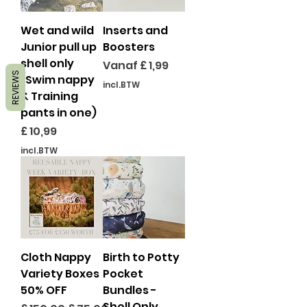
Wet and wild
Inserts and
Junior pull up
Boosters
shell only
Verkoopprijs
Vanaf
£ 1,99
REVIEWS
(Swim nappy
incl.BTW
& Training
pants in one)
Prijs
£ 10,99
incl.BTW
Cloth Nappy
Birth to Potty
Variety Boxes
Pocket
50% OFF
Bundles -
Shell Only