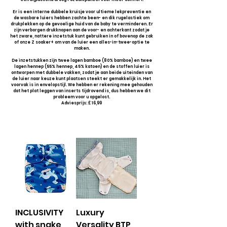
Er is een interne dubbele kruisje voor ultieme lekpreventie en
de wasbare luiers hebben zachte been- en dik rugelastiek om
drukplekken op de gevoelige huid van de baby te verminderen. Er
zijn verborgen drukknopen aan de voor- en achterkant zodat je
het zware, nattere inzetstuk kunt gebruiken in of bovenop de zak
of onze Z soaker+ om van de luier een alles-in-twee-optie te
maken.
De inzetstukken zijn twee lagen bamboe (80% bamboe) en twee
lagen hennep (55% hennep, 45% katoen) en de stoffen luier is
ontworpen met dubbele vakken, zodat je aan beide uiteinden van
de luier naar keuze kunt plaatsen steekt er gemakkelijk in. Het
voorvak is in envelopstijl. We hebben er rekening mee gehouden
dat het plat leggen van inserts tijdrovend is, dus hebben we dit
probleem voor u opgelost.
Adviesprijs: £ 16,99
INCLUSIVITY
Luxury
with snake
Versality BTP