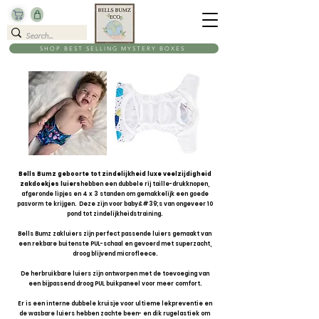
SHOP BEST SELLING MYSTERY BOXES
Bells Bumz geboorte tot zindelijkheid luxe veelzijdigheid
zakdoekjes luiers
hebben een dubbele rij taille-drukknopen,
afgeronde lipjes en 4 x 3 standen om gemakkelijk een goede
pasvorm te krijgen. Deze zijn voor baby&#39;s van ongeveer 10
pond tot zindelijkheidstraining.
Bells Bumz zakluiers zijn perfect passende luiers gemaakt van
een rekbare buitenste PUL-schaal en gevoerd met superzacht,
droog blijvend microfleece.
De herbruikbare luiers zijn ontworpen met de toevoeging van
een bijpassend droog PUL buikpaneel voor meer comfort.
Er is een interne dubbele kruisje voor ultieme lekpreventie en
de wasbare luiers hebben zachte been- en dik rugelastiek om