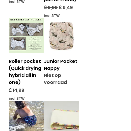
incl.BTW
Normale prijs
Verkoopprijs
£ 9,99
£ 6,49
incl.BTW
Roller pocket
Junior Pocket
(Quick drying
Nappy
hybrid all in
Niet op
one)
voorraad
Prijs
£ 14,99
incl.BTW