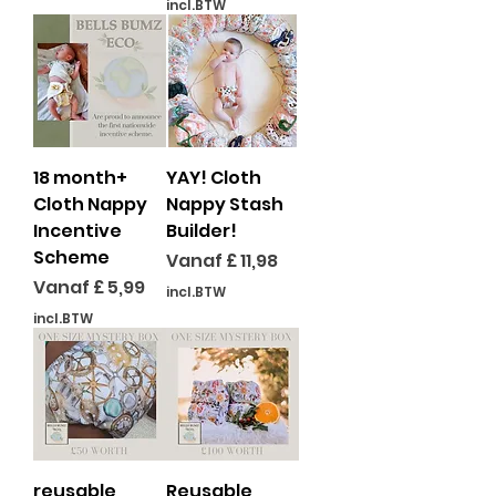
incl.BTW
18 month+
YAY! Cloth
Cloth Nappy
Nappy Stash
Incentive
Builder!
Scheme
Verkoopprijs
Vanaf
£ 11,98
Verkoopprijs
Vanaf
£ 5,99
incl.BTW
incl.BTW
reusable
Reusable