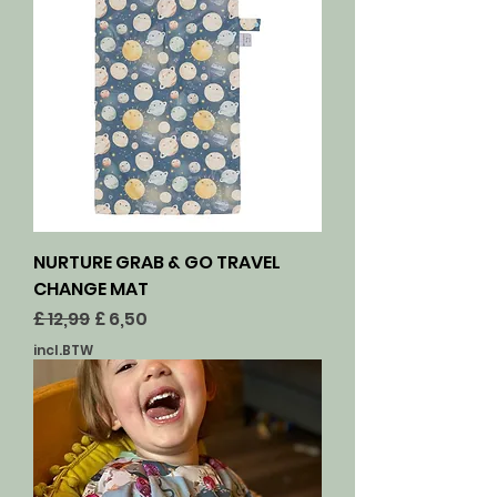
NURTURE GRAB & GO TRAVEL
CHANGE MAT
Normale prijs
Verkoopprijs
£ 12,99
£ 6,50
incl.BTW