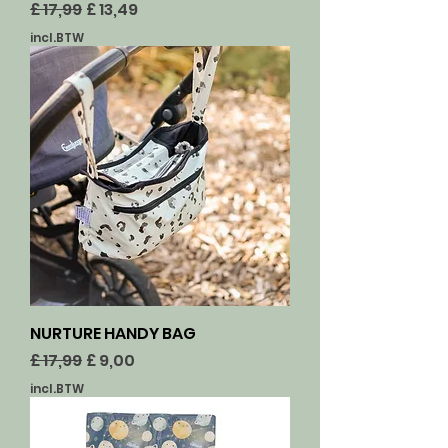
Normale prijs
Verkoopprijs
£ 17,99
£ 13,49
incl.BTW
NURTURE HANDY BAG
Normale prijs
Verkoopprijs
£ 17,99
£ 9,00
incl.BTW