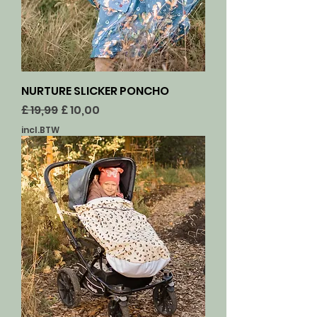
NURTURE SLICKER PONCHO
Normale prijs
Verkoopprijs
£ 19,99
£ 10,00
incl.BTW