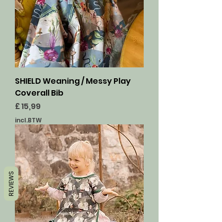
SHIELD Weaning / Messy Play
Coverall Bib
Prijs
£ 15,99
incl.BTW
REVIEWS