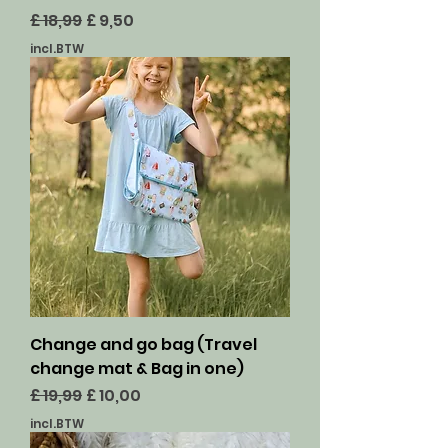
Normale prijs
Verkoopprijs
£ 18,99
£ 9,50
incl.BTW
Change and go bag (Travel
change mat & Bag in one)
Normale prijs
Verkoopprijs
£ 19,99
£ 10,00
incl.BTW