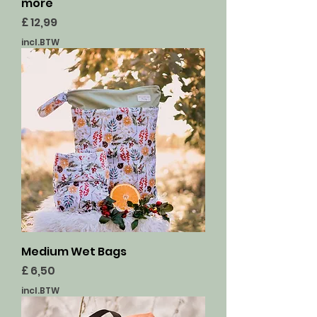
more
Prijs
£ 12,99
incl.BTW
Medium Wet Bags
Prijs
£ 6,50
incl.BTW