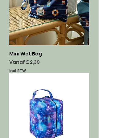
Mini Wet Bag
Verkoopprijs
Vanaf
£ 2,39
incl.BTW