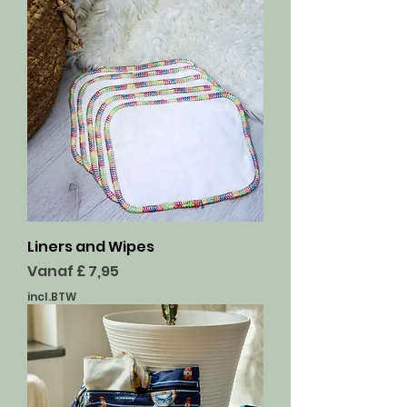
Liners and Wipes
Verkoopprijs
Vanaf
£ 7,95
incl.BTW