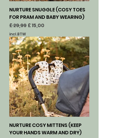
NURTURE SNUGGLE (COSY TOES
FOR PRAM AND BABY WEARING)
Normale prijs
Verkoopprijs
£ 29,99
£ 15,00
incl.BTW
NURTURE COSY MITTENS (KEEP
YOUR HANDS WARM AND DRY)