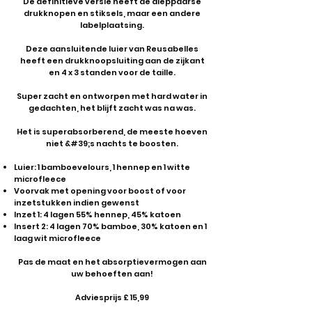
De definitieve versie heeft de dieppaarse
drukknopen en stiksels, maar een andere
labelplaatsing.
Deze aansluitende luier van Reusabelles
heeft een drukknoopsluiting aan de zijkant
en 4 x 3 standen voor de taille.
Super zacht en ontworpen met hard water in
gedachten, het blijft zacht was na was.
Het is superabsorberend, de meeste hoeven
niet &#39;s nachts te boosten.
Luier: 1 bamboevelours, 1 hennep en 1 witte
microfleece
Voorvak met opening voor boost of voor
inzetstukken indien gewenst
Inzet 1: 4 lagen 55% hennep, 45% katoen
Insert 2: 4 lagen 70% bamboe, 30% katoen en 1
laag wit microfleece
Pas de maat en het absorptievermogen aan
uw behoeften aan!
Adviesprijs £ 15,99