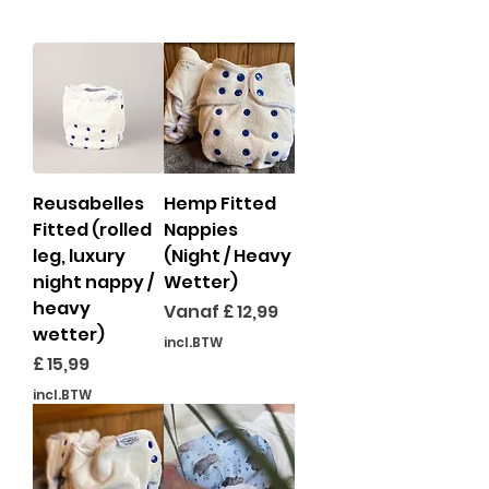
Reusabelles
Hemp Fitted
Fitted (rolled
Nappies
leg, luxury
(Night / Heavy
night nappy /
Wetter)
heavy
Verkoopprijs
Vanaf
£ 12,99
wetter)
incl.BTW
Prijs
£ 15,99
incl.BTW