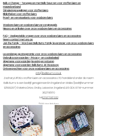
Bells 4 Change - Teruggeven met Bells-beurzen voor stoffen luiers en
maandverband
Stimuleringsregelingen voor stoffen luiers
Bibliotheken voor stoffen luiers
Proef- en verwisselsets voor wasbare luiers
Wasbare luiers en wasbare luierverzorgingsgids
Nieuws en artikelen over onze wasbare luiers en accessoires
FAQ - Veelgestelde vragen over onze wasbare luiers en accessoires
Neem contact met ons op
Join the Family - Word een Bells Bumz Family leverancier van onze wasbare luiers
en accessoires
Levenslange gezinsgarantie voor onze wasbare luiers en accessoires
Gebruiksvoorwaarden - Privacy- en cookiebeleid
Algemene voorwaarden, levering en retouren
Algemene voorwaarden: Bells Bumz 4K Giveaway
Ontwerprechten voor onze wasbare luiers en accessoires
info@bellsbumz.co.uk
Zachary&#39;s stoffen luiers en accessoires LTD handelend onder de naam
Bells Bumz is een bedrijf geregistreerd in Engeland en Wales (bedrijfsnummer
12599297) 6
Marina Drive, Groby, Leicester, Engeland, LE6 0DX. BTW-nummer:
362795170
tel:
07977917332
©2020 door Bells Bumz