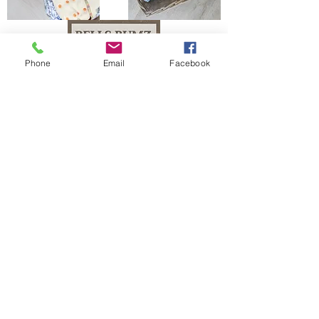
Phone
Email
Facebook
The Bells Bumz Eco Cloth Nappy / Cloth Diaper and Cloth Nappy / Cloth Diaper
Accessories range includes:
Leak free cloth nappies / cloth diapers for all shapes and sizes, chunky babies,
slim babies, skinny babies, tiny babies, bigger bums
Reusable cloth nappies / cloth diapers for newborn babies , toddlers, heavy
wetters, overnight and bedtime nappies, washable nappies and products for
parents and babies. Our newborn pocket modern cloth nappies are velcro modern
cloth nappies with hook and loop cloth diapers / cloth nappy fastening at the
waist and our newborn cloth nappy wraps and birth to potty one size fits most
size cloth nappies / cloth diapers have popper fastening at the waist. Our cloth
nappies / cloth diapers are all size adjustable. We have a range of cloth nappy /