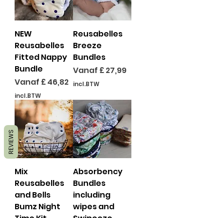
NEW
Reusabelles
Reusabelles
Breeze
Fitted Nappy
Bundles
Bundle
Verkoopprijs
Vanaf
£ 27,99
Verkoopprijs
Vanaf
£ 46,82
incl.BTW
incl.BTW
REVIEWS
Mix
Absorbency
Reusabelles
Bundles
and Bells
including
Bumz Night
wipes and