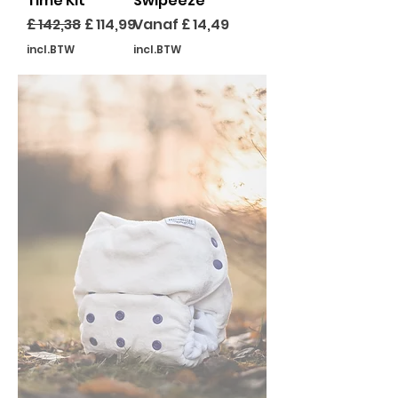
Time Kit
Swipeeze
Normale prijs
Verkoopprijs
Verkoopprijs
£ 142,38
£ 114,99
Vanaf
£ 14,49
incl.BTW
incl.BTW