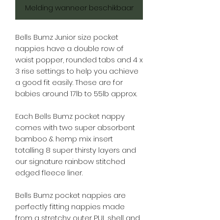
Melding wanneer beschikbaar
Bells Bumz Junior size pocket
nappies have a double row of
waist popper, rounded tabs and 4 x
3 rise settings to help you achieve
a good fit easily. These are for
babies around 17lb to 55lb approx.
Each Bells Bumz pocket nappy
comes with two super absorbent
bamboo & hemp mix insert
totalling 8 super thirsty layers and
our signature rainbow stitched
edged fleece liner.
Bells Bumz pocket nappies are
perfectly fitting nappies made
from a stretchy outer PUL shell and