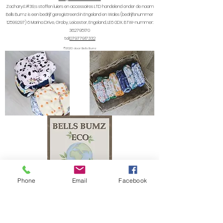
Zachary&#39;s stoffen luiers en accessoires LTD handelend onder de naam
Bells Bumz is een bedrijf geregistreerd in Engeland en Wales (bedrijfsnummer
12599297) 6
Marina Drive, Groby, Leicester, Engeland, LE6 0DX. BTW-nummer:
362795170
tel:
07977917332
©2020 door Bells Bumz
Phone
Email
Facebook