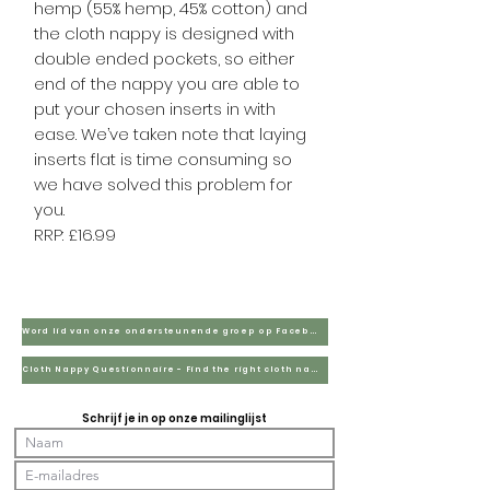
hemp (55% hemp, 45% cotton) and
the cloth nappy is designed with
double ended pockets, so either
end of the nappy you are able to
put your chosen inserts in with
ease. We’ve taken note that laying
inserts flat is time consuming so
we have solved this problem for
you.
RRP: £16.99
Word lid van onze ondersteunende groep op Facebook
Cloth Nappy Questionnaire - Find the right cloth nappies for you
Schrijf je in op onze mailinglijst