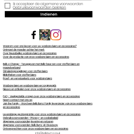
Ik accepteer de algemene voorwaarden
Gebruiksvoorwaarden bekijken
Indienen
Waarom voor ons kiezen voor uw wasbare luiers en accessoires?
Ontmoet de moeder achter het merk
Over Reusabelles wasbare luiers en accessoires
Over de productie van onze wasbare luiers en accessoires
Bells 4 Change - Teruggeven met Bells-beurzen voor stoffen luiers en
maandverband
Stimuleringsregelingen voor stoffen luiers
Bibliotheken voor stoffen luiers
Proef- en verwisselsets voor wasbare luiers
Wasbare luiers en wasbare luierverzorgingsgids
Nieuws en artikelen over onze wasbare luiers en accessoires
FAQ - Veelgestelde vragen over onze wasbare luiers en accessoires
Neem contact met ons op
Join the Family - Word een Bells Bumz Family leverancier van onze wasbare luiers
en accessoires
Levenslange gezinsgarantie voor onze wasbare luiers en accessoires
Gebruiksvoorwaarden - Privacy- en cookiebeleid
Algemene voorwaarden, levering en retouren
Algemene voorwaarden: Bells Bumz 4K Giveaway
Ontwerprechten voor onze wasbare luiers en accessoires
info@bellsbumz.co.uk