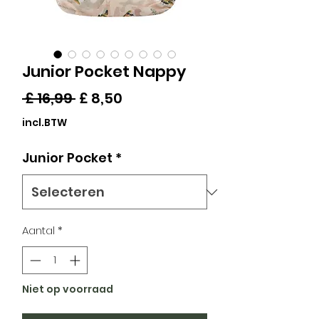
Junior Pocket Nappy
Normale
Verkoopprijs
 £ 16,99 
£ 8,50
prijs
incl.BTW
Junior Pocket
*
Aantal
*
Niet op voorraad