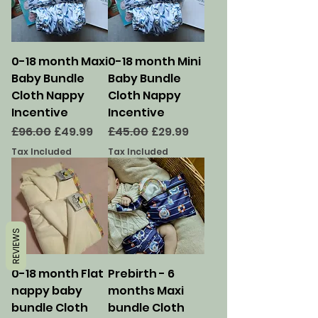
0-18 month Maxi
0-18 month Mini
Baby Bundle
Baby Bundle
Cloth Nappy
Cloth Nappy
Incentive
Incentive
Regular Price
Sale Price
Regular Price
Sale Price
£96.00
£49.99
£45.00
£29.99
Tax Included
Tax Included
REVIEWS
0-18 month Flat
Prebirth - 6
nappy baby
months Maxi
bundle Cloth
bundle Cloth