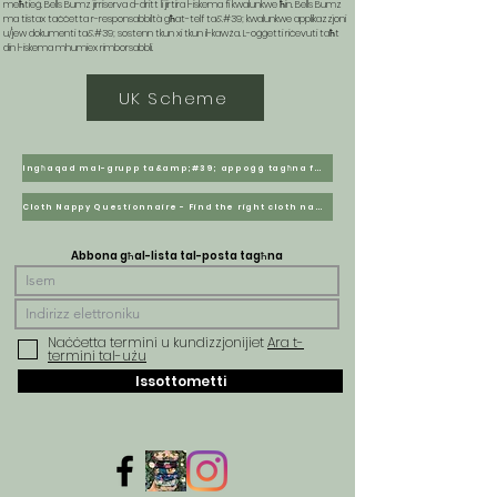
meħtieġ. Bells Bumz jirriserva d-dritt li jirtira l-iskema fi kwalunkwe ħin. Bells Bumz
ma tistax taċċetta r-responsabbiltà għat-telf ta&#39; kwalunkwe applikazzjoni
u/jew dokumenti ta&#39; sostenn tkun xi tkun il-kawża. L-oġġetti riċevuti taħt
din l-iskema mhumiex rimborsabbli.
UK Scheme
Ingħaqad mal-grupp ta&amp;#39; appoġġ tagħna fuq Facebook
Cloth Nappy Questionnaire - Find the right cloth nappies for you
Abbona għal-lista tal-posta tagħna
Naċċetta termini u kundizzjonijiet
Ara t-
termini tal-użu
Issottometti