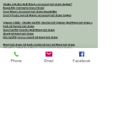
Għaliex Agħżilna għall-Ħrieqi u Aċċessorji tad-drapp tiegħek?
Iltaqa&#39; mal-Mamà Wara l-Brand
Dwar Ħrieqi u Aċċessorji tad-drapp Reusabelles
Dwar il-Produzzjoni tal-Ħrieqi u Aċċessorji tad-drapp tagħna
Qniepen 4 Bidla - Għotjiet ta&#39; Għoti lura bil-Qniepen għal Ħrieqi tad-drapp u
Pads tal-Perjodu tad-drapp
Skemi ta&#39; Inċentivi għall-Ħrieqi tad-drapp
Libreriji tal-ħrieqi tad-drapp
Kitts ta&#39; prova u tpartit tal-ħrieqi tad-drapp
Ħrieqi tad-drapp tal-ħasil u Gwida tal-Kura tal-Ħrieqi tad-drapp
Aħbarijiet u Artikoli dwar Ħrieqi u Aċċessorji tad-drapp tagħna
FAQ - Mistoqsijiet Frekwenti dwar il-Ħrieqi tad-drapp u l-aċċessorji tagħna
Ikkuntatjana
Phone
Email
Facebook
Ingħaqad mal-Familja - Issir Ħażist tal-Familja tal-Qniepen Bumz tal-Ħrieqi u
Aċċessorji tad-drapp tagħna
Garanzija ta &#39;Ħajja tal-Familja għall-Ħrieqi u Aċċessorji tad-drapp tagħna
Termini ta &#39;Użu - Politika ta&#39; Privatezza u Cookie
Termini u Kundizzjonijiet, Kunsinna u Ritorn
Termini u Kundizzjonijiet: Qniepen Bumz 4K Giveaway
Drittijiet tad-Disinn għall-Ħrieqi u Aċċessorji tad-drapp tagħna
info@bellsbumz.co.uk
Zachary&#39;s Cloth Nappies and Accessories LTD tinnegozja bħala Bells
Bumz hija kumpanija rreġistrata fl-Ingilterra u Wales (Nru tal-Kumpanija
12599297) 6
Marina Drive, Groby, Leicester, Ingilterra, LE6 0DX. Nru tal-VAT:
362795170
Tel:
07977917332
©2020 minn Bells Bumz