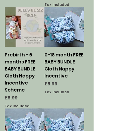
Tax Included
Prebirth - 6
0-18 month FREE
months FREE
BABY BUNDLE
BABY BUNDLE
Cloth Nappy
Cloth Nappy
Incentive
Incentive
Price
£5.99
Scheme
Tax Included
Price
£5.99
Tax Included