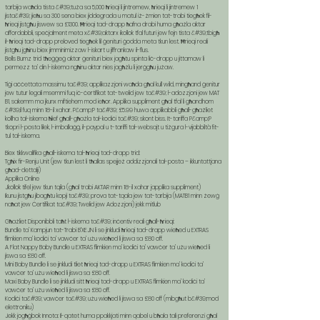
tarbija waħda tista &#39;tuża sa 5,000 ħrieqi li jintremew, ħrieqi li jintremew 1
jista&#39; jieħu sa 300 sena biex jiddegrada u matul iż-żmien tat-trabi tiegħek fil-
ħrieqi jistgħu jiswew sa £1300. Ħrieqi tad-drapp ħafna drabi huma għażla aktar
affordabbli, speċjalment meta x&#39;aktarx ikollok tfal futuri jew fejn tista &#39;tbigħ
il-ħrieqi tad-drapp preloved tiegħek lil ġenituri ġodda meta tkun lest. Ħrieqi reali
jistgħu jgħinu biex jimminimizzaw l-iskart u jiffrankaw il-flus.
Bells Bumz trid tħeġġeġ aktar ġenituri biex jagħtu spinta liċ-drapp u jittamaw li
permezz ta’ din l-iskema ngħinu aktar nies jagħżlu li jerġgħu jużaw.
Tiġi aċċettata massimu ta&#39; applikazzjoni waħda għal kull wild, mingħand ġenitur
jew tutur legali msemmi fuq iċ-ċertifikat tat-twelid jew ta&#39; l-adozzjoni jew MAT
B1, sakemm ma jkunx miftiehem mod ieħor.
Applika suppliment għal tfal li għandhom
&#39;il fuq minn 18-il xahar.
P&amp;P ta&#39; £5.99 huwa applikabbli għall-għażliet
kollha tal-iskema ħlief għall-għażla tal-kodiċi ta&#39; skont biss. It-tariffa P&amp;P
tkopri l-posta lilek, l-imballaġġ, il-paypal u t-tariffi tal-websajt u tiżgura l-vijabbiltà fit-
tul tal-iskema.
Biex tikkwalifika għall-iskema tal-ħrieqi tad-drapp trid:
Tgħix fir-Renju Unit (jew tkun lest li tħallas spejjeż addizzjonali tal-posta – ikkuntattjana
għad-dettalji)
Applika Online
Jkollok tifel jew tkun tqila (għal trabi AKTAR minn 18-il xahar japplika suppliment)
Ikunu jistgħu jibagħtu kopji ta&#39; prova tat-tqala jew tat-tarbija (MATB1 minn żewġ
naħat jew Ċertifikat ta&#39; Twelid jew Adozzjoni) jekk mitlub
Għażliet Disponibbli taħt l-iskema ta&#39; inċentiv reali għall-ħrieqi:
Bundle ta’ Kampjun tat-Trabi B’XEJN li se jinkludi ħrieqi tad-drapp wieħed u EXTRAS
flimkien ma’ kodiċi ta’ vawċer ta’ użu wieħed li jiswa sa £80 off.
A Flat Nappy Baby Bundle u EXTRAS flimkien ma’ kodiċi ta’ vawċer ta’ użu wieħed li
jiswa sa £80 off.
Mini Baby Bundle li se jinkludi tliet ħrieqi tad-drapp u EXTRAS flimkien ma’ kodiċi ta’
vawċer ta’ użu wieħed li jiswa sa £80 off.
Maxi Baby Bundle li se jinkludi sitt ħrieqi tad-drapp u EXTRAS flimkien ma’ kodiċi ta’
vawċer ta’ użu wieħed li jiswa sa £80 off.
Kodiċi ta&#39; vawċer ta&#39; użu wieħed li jiswa sa £80 off (mibgħut b&#39;mod
elettroniku)
Jekk jogħġbok Innota: Il-qatet huma ppakkjati minn qabel u bħala tali preferenzi għal