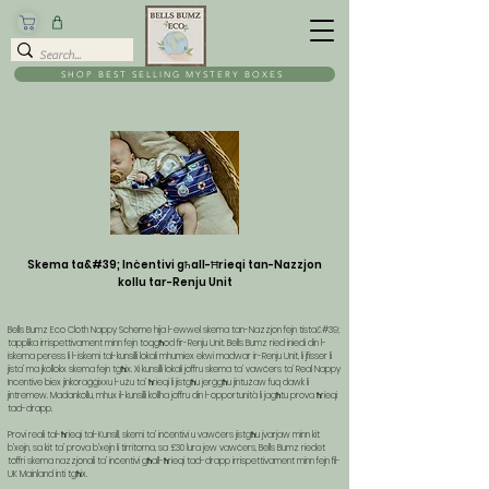
SHOP BEST SELLING MYSTERY BOXES
Skema ta&#39; Inċentivi għall-Ħrieqi tan-Nazzjon
kollu tar-Renju Unit
Bells Bumz Eco Cloth Nappy Scheme hija l-ewwel skema tan-Nazzjon fejn tista&#39;
tapplika irrispettivament minn fejn toqgħod fir-Renju Unit. Bells Bumz ried iniedi din l-
iskema peress li l-iskemi tal-kunsilli lokali mhumiex ekwi madwar ir-Renju Unit, li jfisser li
jista’ ma jkollokx skema fejn tgħix. Xi kunsilli lokali joffru skema ta’ vawċers ta’ Real Nappy
Incentive biex jinkoraġġixxu l-użu ta’ ħrieqi li jistgħu jerġgħu jintużaw fuq dawk li
jintremew. Madankollu, mhux il-kunsilli kollha joffru din l-opportunità li jagħtu prova ħrieqi
tad-drapp.
Provi reali tal-ħrieqi tal-Kunsill, skemi ta’ inċentivi u vawċers jistgħu jvarjaw minn kit
b’xejn, sa kit ta’ prova b’xejn li tirritorna, sa £30 lura jew vawċers, Bells Bumz riedet
toffri skema nazzjonali ta’ inċentivi għall-ħrieqi tad-drapp irrispettivament minn fejn fil-
UK Mainland inti tgħix.