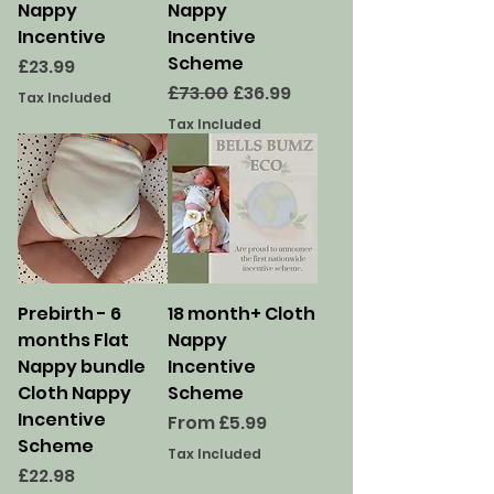
Nappy
Nappy
Incentive
Incentive
Scheme
Price
£23.99
Regular Price
Sale Price
£73.00
£36.99
Tax Included
Tax Included
Prebirth - 6
18 month+ Cloth
months Flat
Nappy
Nappy bundle
Incentive
Cloth Nappy
Scheme
Incentive
Sale Price
From
£5.99
Scheme
Tax Included
Price
£22.98