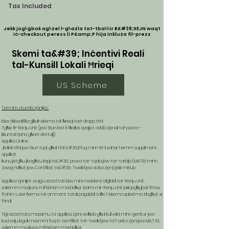
Tax Included
Jekk jogħġbok agħżel l-għażla tat-tbaħħir B&#39;XEJN waqt
iċ-checkout peress li P&amp;P hija inkluża fil-prezz
Skemi ta&#39; Inċentivi Reali
tal-Kunsill Lokali Ħrieqi
US Scheme
Termini u Kundizzjonijiet:
Biex tikkwalifika għall-iskema tal-ħrieqi tad-drapp trid:
Tgħix fir-Renju Unit (jew tkun lest li tħallas spejjeż addizzjonali tal-posta –
ikkuntattjana għad-dettalji)
Applika Online
Jkollok tifel jew tkun tqal, għal tfal &#39;il fuq minn 18-il xahar hemm suppliment
applikat.
Ikunu jistgħu jibagħtu kopji ta&#39; prova tat-tqala jew tat-tarbija (MATB1 minn
żewġ naħat jew Ċertifikat ta&#39; Twelid jew Adozzjoni) jekk mitlub
Applikazzjonijiet se jiġu aċċettati biss minn residenti eliġibbli tar-Renju Unit,
sakemm ma jkunx miftiehem mod ieħor. Barra mir-Renju Unit jekk jogħġbok fittex
ftehim u konferma tal-ammont totali pagabbli taħt l-iskema qabel ma tibgħat xi
fondi.
Tiġi aċċettata massimu ta’ applikazzjoni waħda għal kull wild, minn ġenitur jew
kustodju legali msemmi fuq iċ-ċertifikat tat-twelid jew ta’ l-adozzjoni jew MAT B1,
sakemm ma jkunx miftiehem mod ieħor.