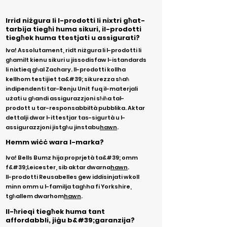
Irrid niżgura li l-prodotti li nixtri għat-
tarbija tiegħi huma sikuri, il-prodotti
tiegħek huma ttestjati u assigurati?
Iva! Assolutament, ridt niżgura li l-prodotti li
għamilt kienu sikuri u jissodisfaw l-istandards
li nixtieq għal Zachary. Il-prodotti kollha
kellhom testijiet ta&#39; sikurezza sħaħ
indipendenti tar-Renju Unit fuq il-materjali
użati u għandi assigurazzjoni sħiħa tal-
prodott u tar-responsabbiltà pubblika. Aktar
dettalji dwar l-ittestjar tas-sigurtà u l-
assigurazzjoni jistgħu jinstabu
hawn
.
Hemm wiċċ wara l-marka?
Iva! Bells Bumz hija proprjetà ta&#39; omm
f&#39;Leicester, sib aktar dwarna
hawn
.
Il-prodotti Reusabelles ġew iddisinjati wkoll
minn omm u l-familja tagħha fi Yorkshire,
tgħallem dwarhom
hawn
.
Il-ħrieqi tiegħek huma tant
affordabbli, jiġu b&#39;garanzija?