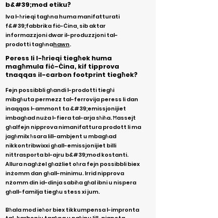
b&#39;mod etiku?
Iva l-ħrieqi tagħna huma manifatturati
f&#39;fabbrika fiċ-Ċina, sib aktar
informazzjoni dwar il-produzzjoni tal-
prodotti tagħna
hawn
.
Peress li l-ħrieqi tiegħek huma
magħmula fiċ-Ċina, kif tipprova
tnaqqas il-carbon footprint tiegħek?
Fejn possibbli għandi l-prodotti tiegħi
mibgħuta permezz tal-ferrovija peress li dan
inaqqas l-ammont ta &#39;emissjonijiet
imbagħad nuża l-fiera tal-arja sħiħa. Ħassejt
għalfejn nipprova nimanifattura prodott li ma
jagħmilx ħsara lill-ambjent u mbagħad
nikkontribwixxi għall-emissjonijiet billi
nittrasporta bl-ajru b&#39;mod kostanti.
Allura nagħżel għażliet oħra fejn possibbli biex
inżomm dan għall-minimu. Irrid nipprova
nżomm din id-dinja sabiħa għal ibni u nispera
għall-familja tiegħu stess xi jum.
Bħala mod ieħor biex tikkumpensa l-impronta