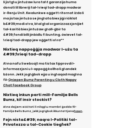
li jistgħu jintużaw lura taħt garanzija huma
donati lil libreriji tal-ħrieqi tad-drapp madwar
ir-Renju Unit. Kwalunkwe oġġett ritornat iżda li
ma jistax jintuża se jingħata biex jiġi riċiklat
b&#39;modi oħra, bħal għal organizzazzjonijiet
tal-karità biex jintużaw għall-ġbir ta
&#39;fondi billi jinbidlu fi bunting. ċwievet tal-
ħrieqi tad-drapp jew oġġetti oħra**
Nixtieq nappoġġja madwar l-użu ta
&#39;ħrieqi tad-drapp
Aħna nafu li websajt ma tistax tipprovdi l-
informazzjoni u l-appoġġ kollha li għandek
bżonn. Jekk jogħġbok ejja u ingħaqad magħna
fil-
Qniepen Bumz Parenting u Cloth Nappy
Chat Facebook Group
Nixtieq inkun parti mill-Familja Bells
Bumz, kif insir stockist?
Aħna dejjem eċċitati li nilqgħu membri ġodda fil-
Familja Bells Bumz, jekk jogħġbok ikkuntattjana
hawn
.
Fejn nista&#39; naqra l-Politiki tal-
Privatezza u tal-Cookie tiegħek?