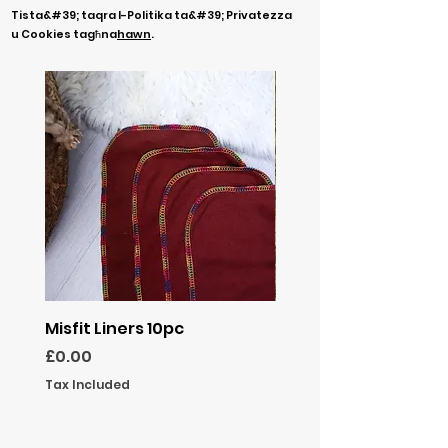
Tista&#39; taqra l-Politika ta&#39; Privatezza
u Cookies tagħna
hawn
.
Misfit Liners 10pc
MISFIT NURTURE SLICK
PONCHO
Price
£0.00
Price
£10.99
Tax Included
Tax Included