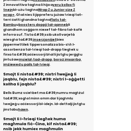
Z innovattiva tagħna li hija a
veru kollox fi
tnejn
bl-użu tagħna
Wrap Z u Junior size Z
wrap+
. Għal nies li jippreferu jużaw ħrieqi tat-
terri ċatti għandna tagħna
Flats tal-
Bambu
u
boosters doppji tal-qanneb
li
għandhom soġġorn niexef tal-fibra tal-kafè
inforra suf. Tista &#39;ssib ukoll varjetà
wiesgħa ta&#39;
inserzjonijiet
biex
jippermettilek tippersonalizza bis-sħiħ l-
assorbenza tal-ħrieqi tad-drapp tiegħek u
firxa ta &#39;aċċessorji bħal li jistgħu jerġgħu
jintużaw
msielaħ tad-drapp
,
boroż imxarrba,
imżiewed u pails tal-ħrieqi
.
Smajt li nista&#39; nixtri ħwejjeġ li
jaqblu, fejn nista&#39; nixtri l-oġġetti
kollha li jaqblu?
Bells Bumz ssieħbet ma &#39;numru magħżul
ta&#39; xogħol minn omm dar li jagħmlu
ħwejjeġ u aċċessorji bl-idejn. Id-dettalji jistgħu
jinstabu
hawn
.
Smajt li l-ħrieqi tiegħek huma
magħmula fiċ-Ċina, kif nista&#39;
nsib jekk humiex magħmulin