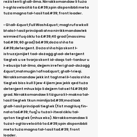
reżistenti għall-ilma. Nirrakkomandaw li tuża
l-ogħla veloċità ta &#39;spin disponibbli meta
tuża magna tal-ħasil ta&#39; front loader.
• Għall-&quot;Full Wash&quot; magħrufa wkoll
bħala l-ħasil prinċipali aħna nirrikkmandawlek
w
irmied fuq ċiklu ta &#39;40 grad (massimu
ta&#39; 60 grad) b&#39;doża sħiħa ta
&#39;deterġent. Doża sħiħa hija skont l-
istruzzjonijiet tad-dożaġġ għad-deterġent
tiegħek u se tvarja skont id-daqs tat-tanbur u
l-ebusija tal-ilma, dejjem irreferi għad-dożaġġ
&quot;maħmuġin ħafna&quot; għall-ħrieqi.
Nirrakkomandaw jekk int tagħmel il-ħasla sħiħa
tiegħek biss kull 3 jew 4 ijiem jew jekk qed tuża
deterġent mhux bijo li dejjem taħsel f&#39;60
grad. Nirrakkomandaw li tiżgura li l-makna tal-
ħasil tiegħek tkun mimlija b&#39;mod laxk
għall-ħasil prinċipali tiegħek (fist magħluq fin-
naħa ta&#39; fuq) u tuża l-itwal ċiklu tal-
qoton tiegħek (mhux eko). Nirrakkomandaw li
tuża l-ogħla veloċità ta &#39;spin disponibbli
meta tuża magna tal-ħasil ta&#39; front
loader.