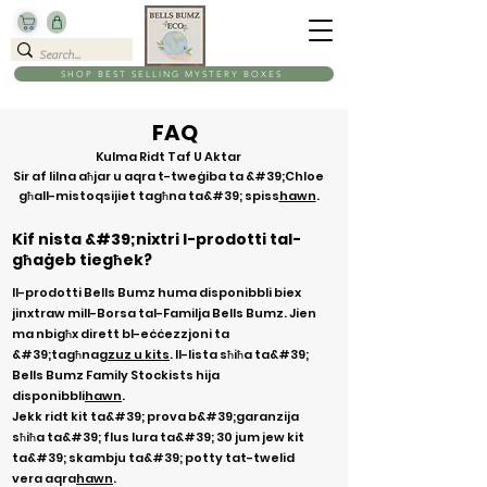
SHOP BEST SELLING MYSTERY BOXES
FAQ
Kulma Ridt Taf U Aktar
Sir af lilna aħjar u aqra t-tweġiba ta &#39;Chloe
għall-mistoqsijiet tagħna ta&#39; spiss
hawn
.
Kif nista &#39;nixtri l-prodotti tal-
għaġeb tiegħek?
Il-prodotti Bells Bumz huma disponibbli biex
jinxtraw mill-Borsa tal-Familja Bells Bumz. Jien
ma nbigħx dirett bl-eċċezzjoni ta
&#39;tagħna
gzuz u kits
. Il-lista sħiħa ta&#39;
Bells Bumz Family Stockists hija
disponibbli
hawn
.
Jekk ridt kit ta&#39; prova b&#39;garanzija
sħiħa ta&#39; flus lura ta&#39; 30 jum jew kit
ta&#39; skambju ta&#39; potty tat-twelid
vera aqra
hawn
.