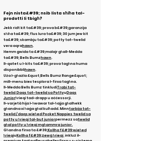
Fejn nista&#39; nsib lista sħiħa tal-
prodotti li tbigħ?
Jekk ridt kit ta&#39; prova b&#39;garanzija
sħiħa ta&#39; flus lura ta&#39; 30 jum jew kit
ta&#39; skambju ta&#39; potty tat-twelid
vera aqra
hawn
.
Hemm gwida ta &#39;malajr għall-Medda
ta&#39; Bells Bumz
hawn
.
Il-qatet u l-kits ta&#39; prova tagħna huma
disponibbli
hawn
.
Uża l-għażla &quot;Bells Bumz Range&quot;
mill-menu biex tesplora l-firxa tagħna.
Il-Medda Bells Bumz tinkludi
Trabi tat-
twelid
,
Daqs tat-twelid sa Potty
u
Daqs
Junior
ħrieqi tad-drapp u aċċessorji.
Il-varjetà hija l-ħwawar tal-ħajja għalhekk
għandna xi ħaġa għal kulħadd. Minn
tarbija tat-
twelid / daqs wieħed Pocket Nappies
,
twelid sa
potty u ħrieqi tal-but junior
permezz sa
twelid
għal potty u ħrieqi mgħammra junior.
Għandna firxa ta &#39;
Kollha f&#39;wieħed
ħrieqi
u
Kollha f&#39;żewġ ħrieqi
, inkluż il-
premium tagħna
Reusabelles
firxa u s-sistema