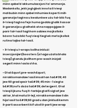
minn qabel b’akkumulazzjoni ta’ ammonja.
Madankollu, jekk jogħġbok innota li ħrieqi
maħbubin minn qabel mhumiex koperti mill-
garanzija tagħna u kwalunkwe użu tal-bliċ fuq
il-ħrieqi tagħna fejn huma ġodda għalik iħassar
il-garanzija u għalhekk aħna nappoġġaw il-
parir tal-ħasil tagħhom sabiex ma jkollokx
bżonn tuża bliċ fuq ħrieqi tiegħek meta jkollok
rutina tajba tal-ħasil.
•
Il-ħrieqi u l-wraps kollha inklużi
inserzjonijiet/boosters (xi ħaġa użata bħala
ħrieqi) għandu jkollhom pre-wash inizjali
segwit minn ħasla sħiħa.
• Għal &quot;pre-wash&quot;
nirrakkomandaw ħasil imsaħħan ta&#39; 40
jew 60 grad qasir ta&#39; 45 min - 1 siegħa
b&#39;nofs doża ta&#39; deterġent. Għal
ħrieqi li jkunu fuq it-tarbija għal 5 sigħat jew
aktar, bħal matul il-lejl, nirrakkomandaw li din
hija ħasil ta &#39;60 grad u dan jinkludi kemm
il-parti assorbenti kif ukoll il-parti jew wrap