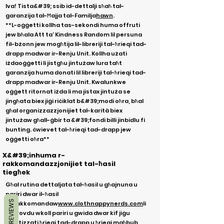
Iva! Tista&#39; ssib id-dettalji sħaħ tal-
garanzija tal-Ħajja tal-Familja
hawn
.
**L-oġġetti kollha tas-sekondi huma offruti
jew bħala Att ta’ Kindness Random lil persuna
fil-bżonn jew mogħtija lil-libreriji tal-ħrieqi tad-
drapp madwar ir-Renju Unit. Kollha użati
iżda
oġġetti li jistgħu jintużaw lura taħt
garanzija huma donati lil libreriji tal-ħrieqi tad-
drapp madwar ir-Renju Unit. Kwalunkwe
oġġett ritornat iżda li ma jistax jintuża se
jingħata biex jiġi riċiklat b&#39;modi oħra, bħal
għal organizzazzjonijiet tal-karità biex
jintużaw għall-ġbir ta &#39;fondi billi jinbidlu fi
bunting. ċwievet tal-ħrieqi tad-drapp jew
oġġetti oħra**
X&#39;inhuma r-
rakkomandazzjonijiet tal-ħasil
tiegħek
Għal rutina dettaljata tal-ħasil u għajnuna u
pariri dwar il-ħasil
REVIEWS
nirrakkomandaw
www.clothnappynerds.com
li
jipprovdu wkoll pariri u gwida dwar kif jiġu
sanitizzati ħrieqi tad-drapp u ħrieqi maħbub