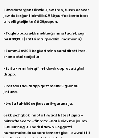
• Uża deterġent likwidu jew trab, tużax ecover
jew deterġenti simili b&#39;surfactants baxxi
u livelli għoljin ta &#39;sapun.
• Taqleb baxx jekk meħtieġ imma taqleb xejn
b&#39;PUL (saff li ma jgħaddix ilma minnu)
• Żomm &#39;il bogħod minn sorsi diretti tas-
sħana bħal radjaturi
• Evita kremi ħrieqi ħlief dawk approvati għal
drapp.
• Irattab tad-drapp qatt m&#39;għandu
jintuża.
• L-użu tal-bliċ se jħassar il-garanzija.
Jekk jogħġbok innota filwaqt li ttestjajna l-
mikrofleece tal-fibra tal-kafè biex ma jdumx
il-kulur
nagħtu parir li dawn l-oġġetti
huma
maħsula separatament għall-ewwel ftit