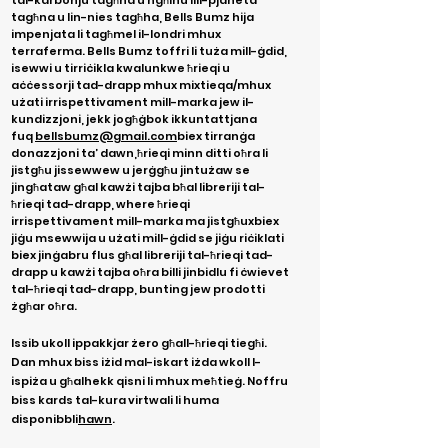
tal-karbonju tagħna u ngħinu lill-pjaneta
tagħna u lin-nies tagħha, Bells Bumz hija
impenjata li tagħmel il-londri mhux
terraferma. Bells Bumz toffri li tuża mill-ġdid,
isewwi u tirriċikla kwalunkwe ħrieqi u
aċċessorji tad-drapp mhux mixtieqa/mhux
użati irrispettivament mill-marka jew il-
kundizzjoni, jekk jogħġbok ikkuntattjana
fuq
bellsbumz@gmail.com
biex tirranġa
donazzjoni ta’ dawn
,
ħrieqi minn ditti oħra li
jistgħu jissewwew u jerġgħu jintużaw se
jingħataw għal kawżi tajba bħal libreriji tal-
ħrieqi tad-drapp,
where ħrieqi
irrispettivament mill-marka ma jistgħux
biex
jiġu msewwija u użati mill-ġdid se jiġu riċiklati
biex jinġabru flus għal libreriji tal-ħrieqi tad-
drapp u kawżi tajba oħra billi jinbidlu fi ċwievet
tal-ħrieqi tad-drapp, bunting jew prodotti
żgħar oħra.
Issib ukoll ippakkjar żero għall-ħrieqi tiegħi.
Dan mhux biss iżid mal-iskart iżda wkoll l-
ispiża u għalhekk qisni li mhux meħtieġ. Noffru
biss kards tal-kura virtwali li huma
disponibbli
hawn
.