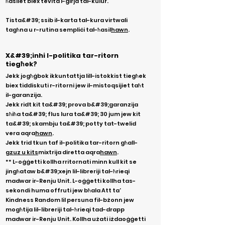
ħasliet biex tevita l-ġirja tal-kulur.
Tista&#39; ssib il-karta tal-kura virtwali
tagħna u r-rutina sempliċi tal-ħasil
hawn
.
X&#39;inhi l-politika tar-ritorn
tiegħek?
Jekk jogħġbok ikkuntattja lill-istokkist tiegħek
biex tiddiskuti r-ritorni jew il-mistoqsijiet taħt
il-garanzija.
Jekk ridt kit ta&#39; prova b&#39;garanzija
sħiħa ta&#39; flus lura ta&#39; 30 jum jew kit
ta&#39; skambju ta&#39; potty tat-twelid
vera aqra
hawn
.
Jekk trid tkun taf il-politika tar-ritorn għall-
gzuz u kits
mixtrija diretta aqra
hawn
.
** L-oġġetti kollha rritornati minn kull kit se
jingħataw b&#39;xejn lil-libreriji tal-ħrieqi
madwar ir-Renju Unit.
L-oġġetti kollha tas-
sekondi huma offruti jew bħala Att ta’
Kindness Random lil persuna fil-bżonn jew
mogħtija lil-libreriji tal-ħrieqi tad-drapp
madwar ir-Renju Unit. Kollha użati iżda
oġġetti